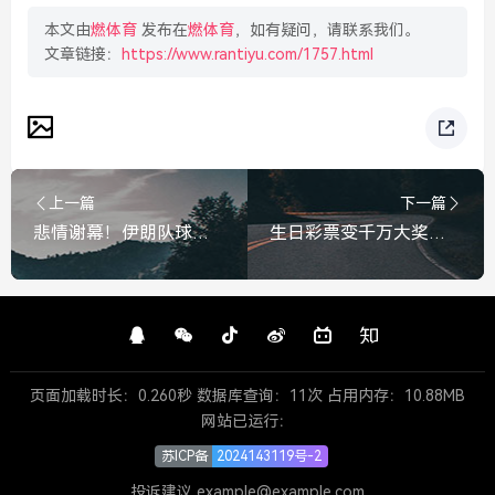
本文由
燃体育
发布在
燃体育
，如有疑问，请联系我们。
文章链接：
https://www.rantiyu.com/1757.html
上一篇
下一篇
悲情谢幕！伊朗队球员泪洒发布会，这届世界杯是场灾难，悲情谢幕！伊朗球员泪洒发布会，直言世界杯是场灾难
生日彩票变千万大奖，她用全家人的生日号码，换来了人生转折，全家生日号码博中千万大奖，她用运气迎来人生转折
页面加载时长：0.260秒 数据库查询：11次 占用内存：10.88MB
网站已运行：
苏ICP备
2024143119号-2
投诉建议 example@example.com