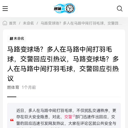
首页
/
未命名
/
马路变球场？多人在马路中间打羽毛球，交警回应引热议，马路变球场？多人在马路中间打羽毛球，交警回应引热议
未命名
马路变球场？多人在马路中间打羽毛
球，交警回应引热议，马路变球场？多
人在马路中间打羽毛球，交警回应引热
议
燃体育
1个月前
近日，多人在马路中间打羽毛球，不仅扰乱交通秩序，更
存在巨大安全隐患，对此，
交警
部门迅速作出回应，交
警的回应迅速引发网友热议，大家在评论区就公共安全与