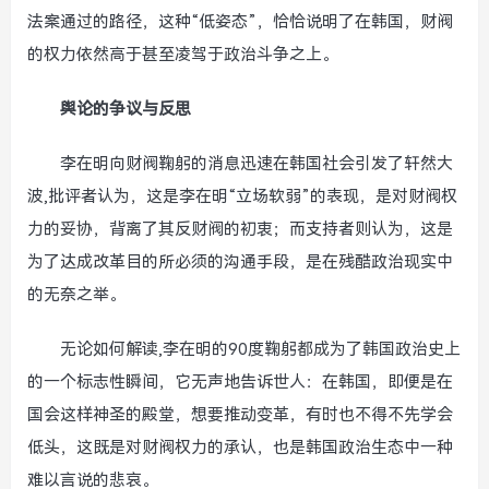
法案通过的路径，这种“低姿态”，恰恰说明了在韩国，财阀
的权力依然高于甚至凌驾于政治斗争之上。
舆论的争议与反思
李在明向财阀鞠躬的消息迅速在韩国社会引发了轩然大
波,批评者认为，这是李在明“立场软弱”的表现，是对财阀权
力的妥协，背离了其反财阀的初衷；而支持者则认为，这是
为了达成改革目的所必须的沟通手段，是在残酷政治现实中
的无奈之举。
无论如何解读,李在明的90度鞠躬都成为了韩国政治史上
的一个标志性瞬间，它无声地告诉世人：在韩国，即便是在
国会这样神圣的殿堂，想要推动变革，有时也不得不先学会
低头，这既是对财阀权力的承认，也是韩国政治生态中一种
难以言说的悲哀。