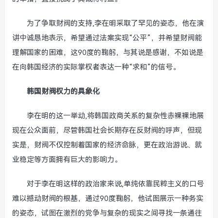
为了争取财阀的支持,李在明采取了罕见的姿态，他在演
讲中诚恳地表示，希望通过法案实现“公平”，并希望财阀能
理解国家的困难，这90度的鞠躬，与其说是感谢，不如说是
在向韩国经济的实际掌权者表达一种“求和”的信号。
韩国财阀权力的具象化
李在明的这一举动,将韩国政商关系的复杂性赤裸裸地展
现在公众面前，尽管韩国社会长期存在反财阀的呼声，但现
实是，财阀不仅控制着国家的经济命脉，更在政治游说、就
业稳定等方面拥有巨大的影响力。
对于李在明这样的政治家来说,单纯依靠民粹主义的口号
难以撼动财阀的根基，通过90度鞠躬，他试图展示一种务实
的姿态，试图在激烈的党争与复杂的现实之间寻找一条通往