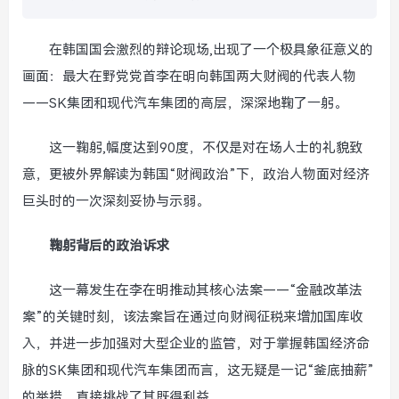
在韩国国会激烈的辩论现场,出现了一个极具象征意义的
画面：最大在野党党首李在明向韩国两大财阀的代表人物
——SK集团和现代汽车集团的高层，深深地鞠了一躬。
这一鞠躬,幅度达到90度，不仅是对在场人士的礼貌致
意，更被外界解读为韩国“财阀政治”下，政治人物面对经济
巨头时的一次深刻妥协与示弱。
鞠躬背后的政治诉求
这一幕发生在李在明推动其核心法案——“金融改革法
案”的关键时刻，该法案旨在通过向财阀征税来增加国库收
入，并进一步加强对大型企业的监管，对于掌握韩国经济命
脉的SK集团和现代汽车集团而言，这无疑是一记“釜底抽薪”
的举措，直接挑战了其既得利益。