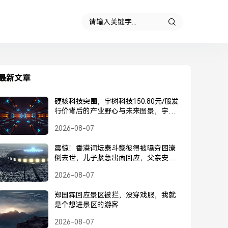
最新文章
硬核科技突围，宇树科技150.80元/股发
行价背后的产业野心与未来图景，宇树
科技150.80元/股发行价，硬核科技突围
2026-08-07
背后的产业野心与未来图景
震惊！香港词坛泰斗黎彼得被曝穷困潦
倒去世，儿子紧急出面回应，父亲安
好，并未离世，黎彼得被曝去世？儿子
2026-08-07
紧急回应，父亲安好并未离世
郑国霖回应景区被拦，没穿戏服，我就
是个想进景区的游客
2026-08-07