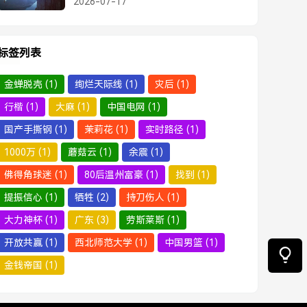
2026-07-17
靠，马龙妻儿现场观赛，爱意满溢
标签列表
金蝉脱壳
(1)
绚烂天际线
(1)
灾后
(1)
行楷
(1)
大麻
(1)
中国电网
(1)
国产手撕钢
(1)
茉莉花
(1)
实时路径
(1)
1000万
(1)
蘑菇云
(1)
余震
(1)
佛得角球迷
(1)
80后温州富豪
(1)
找到
(1)
提振信心
(1)
牺牲
(2)
持刀伤人
(1)
大力神杯
(1)
广东
(3)
劳斯莱斯
(1)
开放共赢
(1)
西北师范大学
(1)
中国男篮
(1)
金钱帝国
(1)