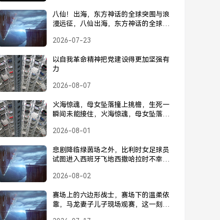
八仙！出海，东方神话的全球突围与浪
漫远征，八仙出海，东方神话的全球突
围与浪漫远征
2026-07-23
以自我革命精神把党建设得更加坚强有
力
2026-08-07
火海惊魂，母女坠落撞上挑檐，生死一
瞬间未能接住，火海惊魂，母女坠落撞
挑檐，生死瞬间未能接住
2026-08-01
悲剧降临绿茵场之外，比利时女足球员
试图进入西班牙飞地西撒哈拉时不幸身
亡
2026-08-02
赛场上的六边形战士，赛场下的温柔依
靠，马龙妻子儿子现场观赛，这一刻爱
意满溢，赛场六边形战士，台下温柔依