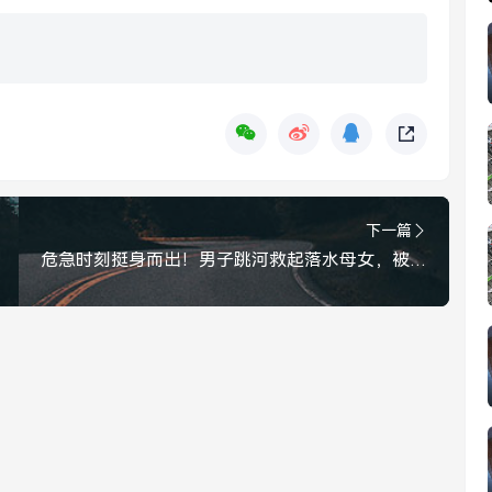
下一篇
危急时刻挺身而出！男子跳河救起落水母女，被认定为见义勇为，男子跳河勇救落水母女，获评见义勇为