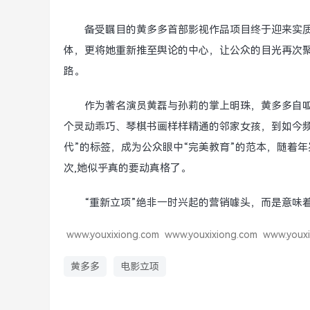
备受瞩目的黄多多首部影视作品项目终于迎来实
体，更将她重新推至舆论的中心，让公众的目光再次聚
路。
作为著名演员黄磊与孙莉的掌上明珠，黄多多自
个灵动乖巧、琴棋书画样样精通的邻家女孩，到如今
代”的标签，成为公众眼中“完美教育”的范本，随着
次,她似乎真的要动真格了。
“重新立项”绝非一时兴起的营销噱头，而是意味
www.youxixiong.com
www.youxixiong.com
www.youxi
黄多多
电影立项