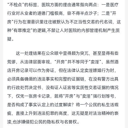
“不检点”的标签，医院方面的理由通常指向两点：一是医疗
行业对从业者的道德门槛极高，容不得半点沙子；二是“开
房”行为在潜意识里往往被默认为不正当性交易的代名词，这
种“有罪推定”的逻辑,不禁让人对医院的内部管理机制产生质
疑。
这一处理结果在公众眼中显得颇为突兀，甚至显得有些
荒谬，从法律层面审视，“开房”并不等同于“卖淫”，虽然酒
店开房记录可以作为旁证，但在法律认定卖淫嫖娼行为时，
必须具备确凿的违法事实和完整的证据链，在没有警方出具
的行政处罚决定书、没有证人证言等实质性交易证据的情况
下，仅凭一张房卡记录，就将“开房”与“卖淫”强行划等号，
是否构成了事实认定上的过度解读？将一个公民的私生活瑕
疵，直接上升到违法犯罪的高度，这无疑是对法治精神的亵
渎,也涉嫌侵犯公民的隐私权与名誉权。