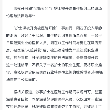
深夜开房即“涉嫌卖淫”？护士被开除事件折射出的职场
伦理与法律边界**
“护士深夜开房被医院开除”一事如同一颗石子投入平静
的湖面，激起了千层浪，事件的起因看似简单直接：一名平
日里兢兢业业的医护人员，因在非工作时间与男性在酒店开
房，被医院“人赃并获”后，被迅速定性为严重违反职业道
德，甚至直接上升至涉嫌卖淫的违法高度，最终惨遭开除，
这一处理结果，不仅关乎一名护士的职业生涯，更将职业操
守、隐私权界定以及医疗行业特殊性之间的敏感博弈,赤裸裸
地摆在了公众面前。
据相关报道，涉事护士在医院工作期间表现尚可，甚至
深受患者信赖，本是深受好评的医护人员，仅仅因为一张深
夜的开房记录，她便被医院直接剥夺了工作权，并被贴上了