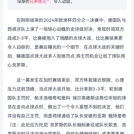
深厚的
兄弟情义
，令人动容。
在刚刚结束的2024年欧洲杯四分之一决赛中，德国队与
西班牙队上演了一场惊心动魄的史诗级对决，常规时间双方
战成3-3平，比赛被拖入了残酷的点球大战，比比赛结果更
令人动容的，是赛后曝光的一个细节：在点球大战的关键时
刻，曝德国点球大战多人拒绝罚点,将主罚机会让给了球队核
心克罗斯。
这一幕发生在加时赛结束后，双方体能接近极限，心理
压力达到顶峰，当点球大战开始，比分来到3-3平，轮到德
国队主罚时，帕夫洛维奇和里科·埃尔南德斯这两位年轻的球
员在走向点球点时，做出了一个令人意想不到的决定，他们
并没有自己主罚，而是将球递给了队长安德烈亚斯·佩特里奇
（注：此处应为托尼·克罗斯的队长袖标象征或队长职责，克