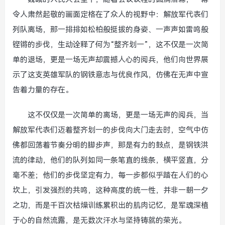
令人肃然起敬的画面定格在了众人的视野中：解放军代表们
列队离场，那一排排如松柏般挺拔的身姿、一声声如雷鸣般
铿锵的步伐，生动诠释了何为“整齐划一”，这不仅是一次简
单的退场，更是一场无声却震撼人心的阅兵，他们向世界展
示了这支英雄军队的钢铁意志与优良作风，仿佛在无声中宣
告着力量的存在。
这不仅仅是一次简单的离场，更是一场无声的阅兵，当
解放军代表们迈着整齐划一的步伐向大门走去时，空气中仿
佛都回荡着节奏分明的脚步声，那是有力的鼓点，是钢铁洪
流的律动，他们的队列如同一条笔直的线条，横平竖直，分
毫不差；他们的步伐坚定有力，每一步都似乎踏在人们的心
坎上，引发强烈的共鸣，这种高度的统一性，并非一朝一夕
之功，而是千百次枯燥训练累积出的肌肉记忆，是军魂深植
于心的自然流露，是无数次汗水与坚持铸就的荣光。