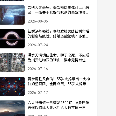
告别大碗豪横，头部餐饮集体盯上小份
菜，一场关于吃好与吃少的商业博弈，
头部餐饮集体转向小份菜，告别大碗豪
2026-08-06
横的商业博弈
结婚还能领钱？多地发钱奖励结婚背后
的甜蜜与隐忧，结婚还能领钱？多地发
钱奖励结婚背后的甜蜜与隐忧
2026-07-24
洪水无情锁住生命，狮子之死，不应成
为指责动物园的理由，洪水无情锁住生
命，狮子之死不应成为指责动物园的理
2026-07-16
由
舞步魔性又自信！55岁大妈带出一支神
仙奶奶舞团，全网点赞，55岁大妈带出
一支神仙奶奶舞团，魔性自信舞步圈粉
2026-07-17
全网
六大行市值一日蒸发2600亿，A股压舱
石何以惊现大跳水？六大行市值一日蒸
发2600亿，A股压舱石惊现大跳水