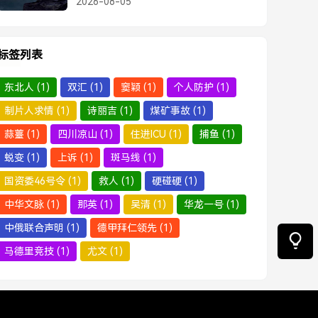
2026-08-05
标签列表
东北人
(1)
双汇
(1)
窦颖
(1)
个人防护
(1)
制片人求情
(1)
诗丽吉
(1)
煤矿事故
(1)
蒜薹
(1)
四川凉山
(1)
住进ICU
(1)
捕鱼
(1)
蜕变
(1)
上诉
(1)
斑马线
(1)
国资委46号令
(1)
救人
(1)
硬碰硬
(1)
中华文脉
(1)
那英
(1)
吴清
(1)
华龙一号
(1)
中俄联合声明
(1)
德甲拜仁领先
(1)
马德里竞技
(1)
尤文
(1)