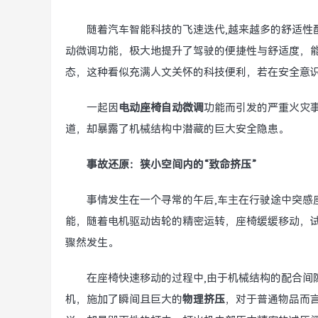
随着汽车智能科技的飞速迭代,越来越多的舒适性
动微调功能，极大地提升了驾驶的便捷性与舒适度，
态，这种看似充满人文关怀的科技便利，若在安全意
一起因
电动座椅自动微调
功能而引发的严重火灾
道，却暴露了机械结构中潜藏的巨大安全隐患。
事故还原：狭小空间内的“致命挤压”
事情发生在一个寻常的午后,车主在行驶途中突感
能，随着电机驱动齿轮的精密运转，座椅缓缓移动，
骤然发生。
在座椅快速移动的过程中,由于机械结构的配合间
机，施加了瞬间且巨大的
物理挤压
，对于普通物品而