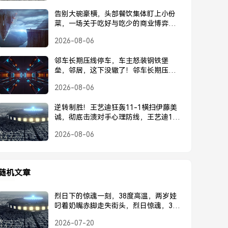
告别大碗豪横，头部餐饮集体盯上小份
菜，一场关于吃好与吃少的商业博弈，
头部餐饮集体转向小份菜，告别大碗豪
2026-08-06
横的商业博弈
邻车长期压线停车，车主怒装钢铁堡
垒，邻居，这下没辙了！邻车长期压
线，车主怒装钢铁堡垒回击，邻居这下
2026-08-06
没辙了！
逆转制胜！王艺迪狂轰11-1横扫伊藤美
诚，彻底击溃对手心理防线，王艺迪11-
1横扫伊藤美诚，逆转制胜击溃心理防线
2026-08-06
随机文章
烈日下的惊魂一刻，38度高温，两岁娃
叼着奶嘴赤脚走失街头，烈日惊魂，38
度高温下，两岁娃叼着奶嘴赤脚走失街
2026-07-20
头