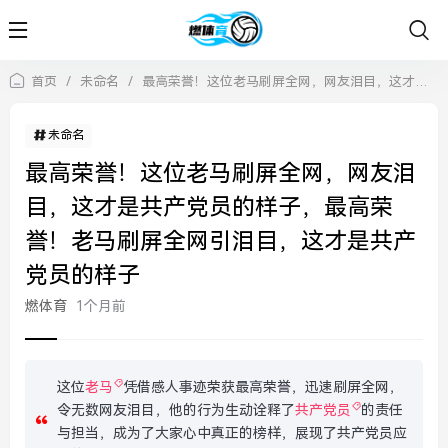
首页
/
未命名
/
最高荣誉！这位老马刷屏全网，网友泪目，这才是共产党员的样子，最高荣誉！老马刷屏全网引泪目，这才是共产党员的样子
未命名
最高荣誉！这位老马刷屏全网，网友泪
目，这才是共产党员的样子，最高荣
誉！老马刷屏全网引泪目，这才是共产
党员的样子
燃体育
1个月前
这位
老马
凭借感人事迹荣获最高荣誉，迅速刷屏全网，
令无数网友泪目，他的行为生动诠释了
共产党员
的责任
与担当，成为了大家心中真正的榜样，展现了共产党员应