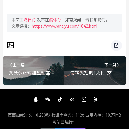
本文由
燃体育
发布在
燃体育
，如有疑问，请联系我们。
文章链接：
https://www.rantiyu.com/1842.html
上一篇
下一篇
樊振东正式加盟杜塞尔多夫，从巴黎巅峰到德甲新征程，王者归来再出发，樊振东正式加盟杜塞尔多夫，告别巴黎巅峰，王者归来再出发
情绪失控的代价，女子错过高铁后，竟将怒火发泄在工作人员记录仪上，情绪失控代价惨重，女子错过高铁怒砸工作人员记录仪
页面加载时长：0.203秒 数据库查询：11次 占用内存：10.77MB
网站已运行：