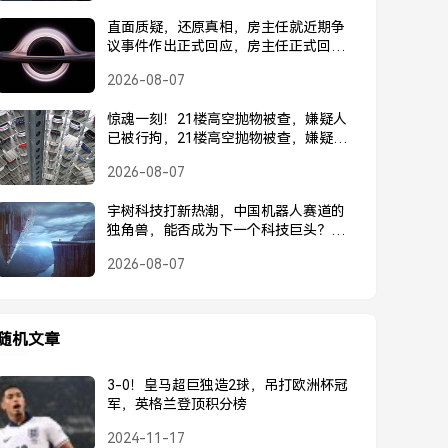
直面质疑，还原真相，房主任就近期争
议事件作出正式回应，房主任正式回应
近期争议事件
2026-08-07
惊魂一刻！21楼高空抛物被查，嫌疑人
已被行拘，21楼高空抛物被查，嫌疑人
已被行拘
2026-08-07
宇树科技打新热潮，中国机器人赛道的
独角兽，能否成为下一个科技巨头？宇
树科技打新热潮，中国机器人独角兽能
2026-08-07
否成为下一个科技巨头？
随机文章
3-0！皇马超巨独造2球，吊打欧洲杯冠
军，英格兰登顶积分榜
2024-11-17