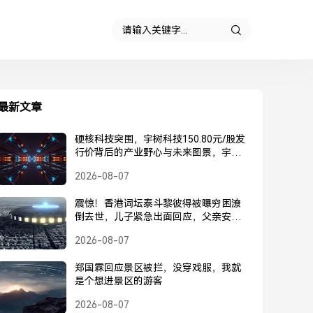
最新文章
硬核科技突围，宇树科技150.80元/股发
行价背后的产业野心与未来图景，宇树
科技150.80元/股发行价，硬核科技突围
2026-08-07
背后的产业野心与未来图景
震惊！香港词坛泰斗黎彼得被曝穷困潦
倒去世，儿子紧急出面回应，父亲安
好，并未离世，黎彼得被曝去世？儿子
2026-08-07
紧急回应，父亲安好并未离世
郑国霖回应景区被拦，没穿戏服，我就
是个想进景区的游客
2026-08-07