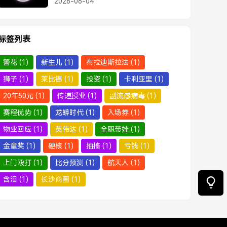
2026-06-04
反躬自省
标签列表
警花
(1)
新生儿
(1)
布拉迪斯拉法
(1)
狮子
(1)
莱比锡
(1)
投资
(1)
卡利亚里
(1)
20年50元
(1)
传道授业
(1)
副流感病毒
(1)
赛程优势
(1)
龙蟒时代
(1)
入场券
(1)
物业回应
(1)
英伟达
(1)
全职带娃
(1)
金童奖
(1)
硬核
(1)
抽搐
(1)
亏钱
(1)
上门殴打
(1)
比分预测
(1)
航天人
(1)
含泪
(1)
长沙商圈
(1)