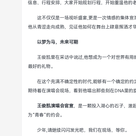
信息、行程安排，大家开始规划行程，开始重温他的
这不仅仅是一场视听盛宴,更是一次情感的集体宣
他从青涩走向成熟，见证他如何在舞台上肆意挥洒才
以梦为马，未来可期
王俊凯曾在采访中说过,他想成为一个对世界有用
最好的礼物。
在这个充满不确定性的时代,能够有一个确定的约
期待着在演唱会现场，看到他唱出那些刻在DNA里的
王俊凯演唱会官宣
，是一颗投入湖心的石子，激
为“青春”的约会。
少年,请继续闪闪发光吧，我们在现场，等你。