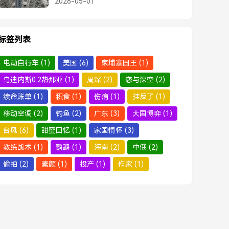
2026-05-01
标签列表
电动自行车
(1)
美国
(6)
柬埔寨国王
(1)
乌迪内斯0:2热那亚
(1)
周深
(2)
恋与深空
(2)
续命账单
(1)
积食
(1)
伤病
(1)
挂反了
(1)
移动空调
(2)
钓鱼
(2)
广东
(3)
大国博弈
(1)
台风
(6)
甜蜜回忆
(1)
家国情怀
(3)
教练战术
(1)
鹦鹉
(1)
海南
(2)
中俄
(2)
偷拍
(2)
素颜
(1)
投产
(1)
作家
(1)