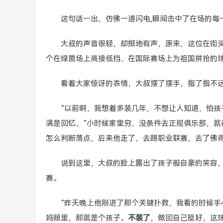
这句话一出，仿佛一道闪电,瞬间击中了在场的每
大叔的声音很轻，却掷地有声，原来，这位在街
个在绿茵场上高接低挡、在国际赛场上为祖国拼抢的球
看着大家惊讶的表情，大叔摆了摆手，指了指不远
“以前啊，我想着多装几年，不想让人知道，怕孩
满是回忆，“小时候家里穷，没条件去正规俱乐部，
怎么判断落点，后来他走了，去踢职业联赛，去了佛
说到这里，大叔的脸上露出了孩子般自豪的笑容，
赛。
“昨天晚上他刚进了那个关键扑救，我看的时候
妈眼里，那就是个孩子。
不装了
，做回自己挺好，这球