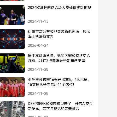
2024欧洲杯的这六场大战值得挑灯围观
2024-11-13
伊朗首次公布扣押集装箱船画面，展示
海上执法新实力
2026-04-24
德甲双雄虐鱼腩，妖星闪耀多特终结六
连败，拜仁2-9血洗萨格勒布迪纳摩
2024-11-28
亚洲杯预选赛16强已出其5，4队出局，
15支球队争夺最后11个席位！
2024-11-28
DEEPSEEK多模态模型来了，开启AI交互
新纪元，文字与视觉的完美融合