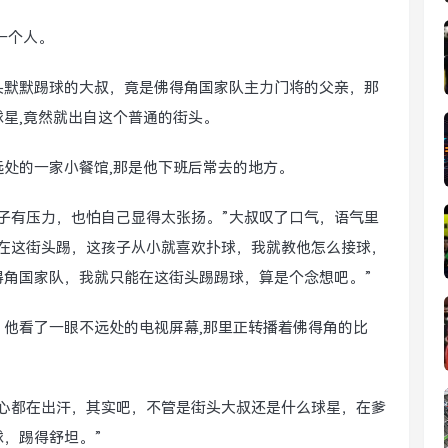
一个人。
头默默踢球的大叔，竟是佛得角国家队主力门将的父亲，那
星,竟然就出自这个普通的街头。
处的一家小餐馆,那是他下班后常去的地方。
子有压力，也怕自己显得太张扬。”大叔叹了口气，语气里
就在这街头踢，这孩子从小就喜欢扑球，我就教他怎么接球，
得角国家队，我就只能在这街头踢踢球，算是个念想吧。”
他看了一眼不远处的电视屏幕,那里正转播着佛得角的比
手心都在出汗，其实吧，不管是街头大叔还是什么球星，在爹
，踢得舒坦。”