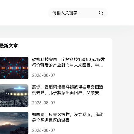
最新文章
硬核科技突围，宇树科技150.80元/股发
行价背后的产业野心与未来图景，宇树
科技150.80元/股发行价，硬核科技突围
2026-08-07
背后的产业野心与未来图景
震惊！香港词坛泰斗黎彼得被曝穷困潦
倒去世，儿子紧急出面回应，父亲安
好，并未离世，黎彼得被曝去世？儿子
2026-08-07
紧急回应，父亲安好并未离世
郑国霖回应景区被拦，没穿戏服，我就
是个想进景区的游客
2026-08-07