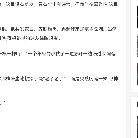
，这里没有草皮，只有尘土和汗水，但每当夜幕降临,这里
显眼，他头发花白，皮肤黝黑，踢起球来却毫不含糊，虽然
落,引得路过的球友阵阵喝彩。
一模一样啊！”一个年轻的小伙子一边擦汗一边凑过来调侃
那样谦虚地摆摆手说“老了老了”，而是突然咧嘴一笑,眼神
。”