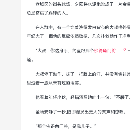
老城区的街头球场，夕阳将水泥地染成了一片金黄
总是挤满了踢球的人。
在人群中，有一个穿着洗得发白背心的大叔格外
年纪大了，但他的反应依然敏捷，几次扑救动作干净利
“大叔，你这身手，简直跟那个
佛得角门将
道。
大叔停下动作，抹了一把脸上的汗，并没有像往常
里透着一股从未有过的坦荡。
他看着年轻小伙，轻描淡写地吐出一句：“
不装了
全场安静了一秒,随即爆发出更大的笑声和惊叹。
“那个佛得角门将，是我儿子。”