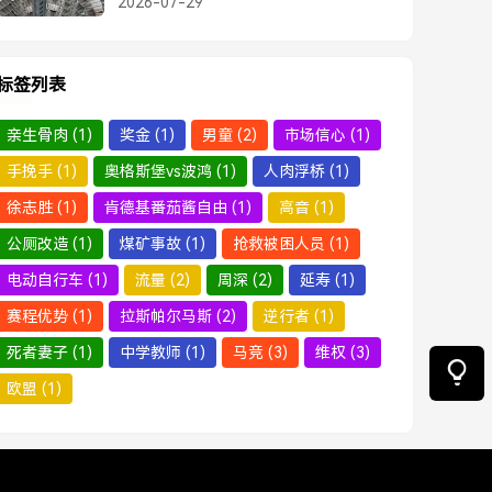
2026-07-29
标签列表
亲生骨肉
(1)
奖金
(1)
男童
(2)
市场信心
(1)
手挽手
(1)
奥格斯堡vs波鸿
(1)
人肉浮桥
(1)
徐志胜
(1)
肯德基番茄酱自由
(1)
高音
(1)
公厕改造
(1)
煤矿事故
(1)
抢救被困人员
(1)
电动自行车
(1)
流量
(2)
周深
(2)
延寿
(1)
赛程优势
(1)
拉斯帕尔马斯
(2)
逆行者
(1)
死者妻子
(1)
中学教师
(1)
马竞
(3)
维权
(3)
欧盟
(1)