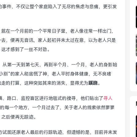
的事件，不仅让整个家庭陷入了无尽的焦虑与悲痛，更引发
镇，就在一个月前的一个平常日子里，老人像往常一样出门，
一去，便再无音讯，家人起初并未太过在意，以为老人只是
，这才感到了一丝不对劲。
，从第一天到第七天，再到半个月、一个月，老人的身影始
小别”的家人彻底慌了神，老人平时身体健康，无不良嗜
出走的打算，这种突如其来的消失，显得尤为
蹊跷
。
镇、路口、监控盲区进行地毯式的搜寻，他们贴出了
寻人
的每一个地方，一个月过去了，关于老人的线索依然寥寥
，之后便再无踪迹。
方试图还原老人最后的行踪轨迹，但遗憾的是，目前并未发