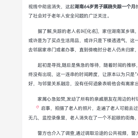
视线中彻底消失，这起
湖南64岁男子蹊跷失踪一个月
了社会对于老年人安全问题的广泛关注。
据了解,失踪的老人名叫[化名]，家住湖南某乡
或许是为了买点生活用品，或许只是下楼透透气，这
去邻居家串门或者办事，直到傍晚时分老人仍未归家
起初是寻找,随后是焦急的等待，随着时间的推移
终没有出现，这一连串的时间跨度，让原本以为只是“
好，与邻里关系融洽，没有任何迹象表明他会有离家
家属心急如焚,发动了所有的亲戚朋友在周边的村
启事，拍摄了老人的照片，走遍了老人可能去过
无几，监控录像里，老人消失在了一个不起眼的街角
警方也介入了调查,通过调取沿途的公共视频，警