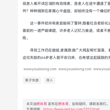
现老人离开该区域的有效线索，是老人在途中遭遇了
件？种种猜测在家属心中盘旋，却始终没有一个确切
这一事件给所有家庭敲响了警钟,随着社会老龄化
面前的一道严峻课题，许多老人记忆力衰退，或者不
险。
寻找工作仍在继续,家属恳请广大网友帮忙留意，
这位失踪的64岁老人能平安归来，也希望这起蹊跷的
www.youxixiong.com
www.youxixiong.com
www.youxi
男子失踪
寻人
本文由
燃体育
发布在
燃体育
，如有疑问，请联系我们。
文章链接：
https://www.rantiyu.com/1910.html