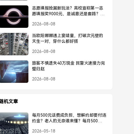
志愿填报捡漏新玩法？高校宣称第一志
愿填报奖9000元，是诚意还是套路？高
校宣称第一志愿奖9000元，是诚意还是
2026-08-08
套路？
当欧阳娜娜遇上窦靖童，打破次元壁的
天生一对，穿什么都好搭
2026-08-08
旅客不慎遗失40万现金 民警火速接力完
璧归赵
2026-08-08
随机文章
每月500元话费成负担，想解约却要付违
约金？老人的无奈谁来懂？每月500元话
费成负担，老人想解约却难逃违约金
2026-05-18