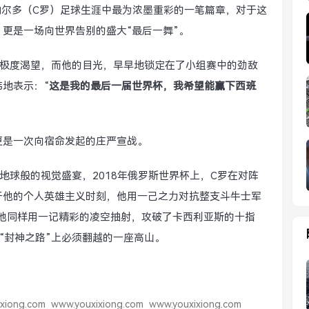
罗纳尔多（C罗）足球生涯中最为浓墨重彩的一笔篇章，对于这
更是一场向世界告别的盛大“最后一舞”。
的极度渴望，而他的目光，早早地锁定在了小组赛中的劲敌
地表示：“
这是我的最后一届世界杯，我希望能赢下西班
更是一次向宿命发起的庄严宣战。
地球般的视觉盛宴，2018年俄罗斯世界杯上，C罗在对阵
于他的个人英雄主义时刻，他用一己之力对抗整支斗牛士军
，他同样用一记精彩的凌空抽射，攻破了卡西利亚斯的十指
“封神之路”上必须翻越的一座高山。
xiong.com
www.youxixiong.com
www.youxixiong.com