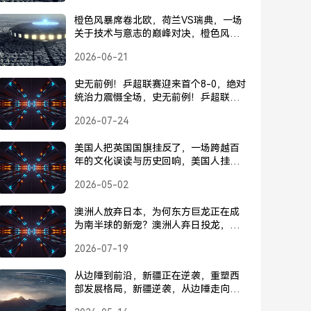
橙色风暴席卷北欧，荷兰VS瑞典，一场
关于技术与意志的巅峰对决，橙色风暴
席卷北欧，荷兰VS瑞典技术与意志的巅
2026-06-21
峰对决
史无前例！乒超联赛迎来首个8-0，绝对
统治力震慑全场，史无前例！乒超联赛
诞生首个8-0，绝对统治力震慑全场
2026-07-24
美国人把英国国旗挂反了，一场跨越百
年的文化误读与历史回响，美国人挂反
英国国旗，一场跨越百年的文化误读与
2026-05-02
历史回响
澳洲人放弃日本，为何东方巨龙正在成
为南半球的新宠？澳洲人弃日投龙，为
何东方巨龙成南半球新宠？
2026-07-19
从边陲到前沿，新疆正在逆袭，重塑西
部发展格局，新疆逆袭，从边陲走向前
沿，重塑西部发展格局