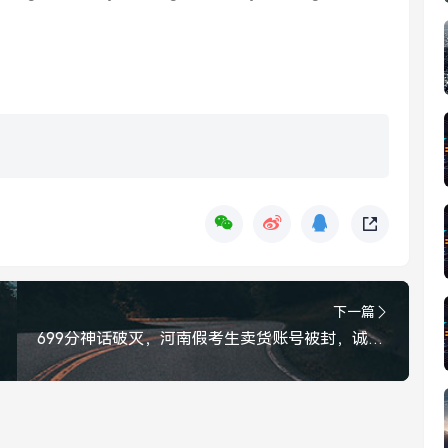
下一篇
699分神话破灭，河南假考生卖货账号被封，诚信是最大的流量密码，699分神话破灭！河南假考生卖货账号被封，诚信才是流量密码