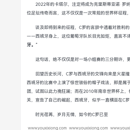
2022年的卡塔尔，注定将成为克里斯蒂亚诺·
位足坛传奇而言，这不仅仅是一次常规的世界杯征程，
谈及即将到来的征程，C罗的言辞中透着对胜利
——西班牙身上，这位葡萄牙队长目光如炬，直言不讳
牙。
”
这句话，绝不仅仅是对一场小组赛的三分期许，
回望历史长河，C罗与西班牙的交锋向来是火星撞
西班牙的比赛中上演了惊世骇俗的帽子戏法，那是属
团，试图以此力挽狂澜；而在2010年南非世界杯上
关，宣告了自己的崛起，西班牙，似乎一直横亘在C罗
时光荏苒，岁月无情，如今的C罗已至
www.youxixiong.com
www.youxixiong.com
www.youxi