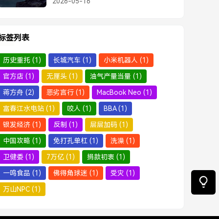
2026-05-16
标签列表
历史重托
(1)
长城汽车
(1)
小米机器人
(1)
官方店
(1)
无厘头
(1)
油气产量当量
(1)
蒋方舟
(2)
恶劣言行
(1)
MacBook Neo
(1)
富春江水电站
(1)
咬人
(1)
BBA
(1)
银发经济
(1)
反制
(1)
层层加码
(1)
中国攻略
(1)
免打孔单杠
(1)
洗澡
(1)
卫健委
(1)
7万亿
(1)
捐款初衷
(1)
一鸣食品
(1)
佛得角球迷
(1)
受灾
(1)
万山NPC
(1)