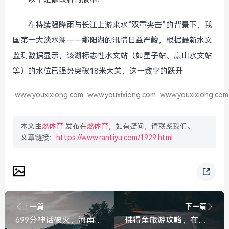
在持续强降雨与长江上游来水“双重夹击”的背景下，我
国第一大淡水湖——鄱阳湖的汛情日益严峻，根据最新水文
监测数据显示，该湖标志性水文站（如星子站、康山水文站
等）的水位已强势突破18米大关，这一数字的跃升
www.youxixiong.com
www.youxixiong.com
www.youxixiong.com
本文由
燃体育
发布在
燃体育
，如有疑问，请联系我们。
文章链接：
https://www.rantiyu.com/1929.html
上一篇
下一篇
699分神话破灭，河南假考生卖货账号被封，诚信是最大的流量密码，699分神话破灭！河南假考生卖货账号被封，诚信才是流量密码
佛得角旅游攻略，在佛得角玩一周要花多少钱？全预算清单大公开！佛得角一周旅游预算清单大公开