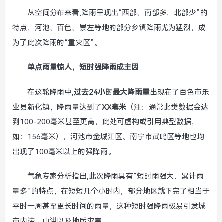
从空间分布来看,降雨呈现出“西部、南部多，北部少”的
特点，河池、百色、崇左等地的部分乡镇降雨尤为猛烈，成
为了此次降雨的“重灾区”。
单点雨量惊人，短时强降雨成主因
在这轮降雨中,
过去24小时最大降雨量
出现在了百色市乐
业县新化镇，降雨量达到了
XX毫米
（注：通常此类数据会达
到100-200毫米甚至更高，此处可虚构或引用典型数据，
如：156毫米），河池市金城江区、南宁市武鸣区等地也均
出现了100毫米以上的强降雨。
气象专家分析指出,此次降雨具有“短时雨强大、累计雨
量多”的特点，在短短几个小时内，部分地区就下完了相当于
平时一周甚至更长时间的雨量，这种短时强降雨极易引发城
市内涝、山洪以及地质灾害。