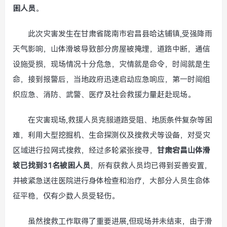
困人员
。
此次灾害发生在甘肃省陇南市宕昌县哈达铺镇,受强降雨
天气影响，山体滑坡导致部分房屋被掩埋，道路中断，通信
设施受损，现场情况十分危急，灾情就是命令，时间就是生
命，接到报警后，当地政府迅速启动应急响应，第一时间组
织应急、消防、武警、医疗及社会救援力量赶赴现场。
在灾害现场,救援人员克服道路受阻、地质条件复杂等困
难，利用大型挖掘机、生命探测仪及搜救犬等设备，对受灾
区域进行拉网式搜救，经过多轮紧张搜寻，
甘肃宕昌山体滑
坡已找到31名被困人员
，所有获救人员均已得到妥善安置，
并被紧急送往医院进行身体检查和治疗，大部分人员生命体
征平稳，仅有少数人员受轻伤。
虽然搜救工作取得了重要进展,但现场并未结束，由于滑