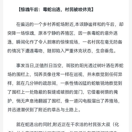
【惊魂午后：毒蛇出逃，村民被咬休克】
在偏远的一个乡村养蛇场附近,本该静谧祥和的午后，却
突降一场惊魂，原本宁静的养殖区，因一条毒蛇的意外逃
逸，瞬间化作了令人胆寒的惊悚现场，一名村民在毫无防备
的情况下遭遇毒吻，随即陷入严重休克状态，生命垂危。
事发当日,正值烈日当空，斑驳的阳光透过树叶洒在养蛇
场的围栏上，饲养员像往常一样在巡视，并未察觉到任何异
样，就在几分钟的疏忽间，一条性情凶猛的蛇敏锐地察觉到
了围栏上一处隐蔽的裂缝或破损的笼门，它借着树荫的掩
护，悄无声息地翻越了围栏，像一道闪电般溜出了养殖场，
并迅速潜伏到了附近的草丛与土路上。
就在蛇逃出的同时,附近正在干农活的村民张大叔（化