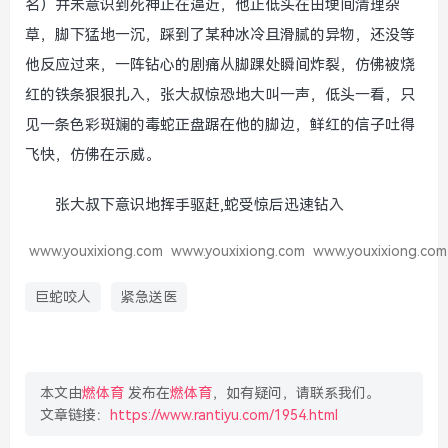
名）并未意识到死神正在逼近，他正低头在田埂间清理杂
草，脚下猛地一沉，踩到了某种冰冷且滑腻的异物，还没等
他反应过来，一阵钻心的剧痛从脚踝处瞬间炸裂，仿佛被烧
红的铁条狠狠扎入，张大叔惊恐地大叫一声，低头一看，只
见一条色彩斑斓的毒蛇正盘踞在他的脚边，鲜红的信子吐得
飞快，仿佛在示威。
张大叔下意识地挥手驱赶,蛇受惊后迅速钻入
www.youxixiong.com
www.youxixiong.com
www.youxixiong.com
巨蛇咬人
紧急送医
本文由
燃体育
发布在
燃体育
，如有疑问，请联系我们。
文章链接：
https://www.rantiyu.com/1954.html