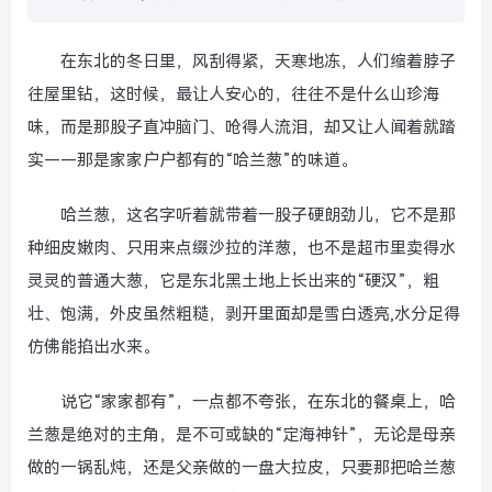
在东北的冬日里，风刮得紧，天寒地冻，人们缩着脖子
往屋里钻，这时候，最让人安心的，往往不是什么山珍海
味，而是那股子直冲脑门、呛得人流泪，却又让人闻着就踏
实——那是家家户户都有的“哈兰葱”的味道。
哈兰葱，这名字听着就带着一股子硬朗劲儿，它不是那
种细皮嫩肉、只用来点缀沙拉的洋葱，也不是超市里卖得水
灵灵的普通大葱，它是东北黑土地上长出来的“硬汉”，粗
壮、饱满，外皮虽然粗糙，剥开里面却是雪白透亮,水分足得
仿佛能掐出水来。
说它“家家都有”，一点都不夸张，在东北的餐桌上，哈
兰葱是绝对的主角，是不可或缺的“定海神针”，无论是母亲
做的一锅乱炖，还是父亲做的一盘大拉皮，只要那把哈兰葱