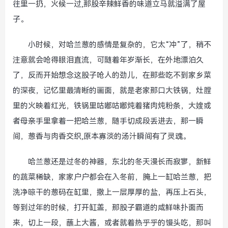
往里一扔，火候一过,那股辛辣鲜香的味道立马就溢满了屋
子。
小时候，对哈兰葱的感情是复杂的，它太“冲”了，稍不
注意就会呛得眼泪直流，可随着年岁渐长，在外地漂泊久
了，反而开始想念这股子呛人的劲儿，在那些吃不到家乡菜
的深夜，记忆里最清晰的画面，就是老家那口大铁锅，灶膛
里的火映着红光，铁锅里咕嘟咕嘟炖着猪肉炖粉条，大嫂或
者母亲手里拿着一把哈兰葱，随手切成段丢进去，那一瞬
间，葱香与肉香交织,原本寡淡的汤汁瞬间有了灵魂。
哈兰葱还是过冬的神器，东北的冬天漫长而寂寥，新鲜
的蔬菜稀缺，家家户户都会在入冬前，腌上一缸哈兰葱，把
洗净晾干的葱码在缸里，撒上一层厚厚的盐，再压上石头，
等到过年的时候，打开缸盖，那股子霸道的咸鲜味扑面而
来，切上一段，蘸上大酱，或者就着热乎乎的馒头吃，那叫