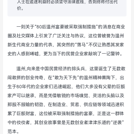
人士在追逐利益时必须坚守法律底线，否则终将付出代
价。
一则关于“80后温州富豪被采取强制措施”的消息在商业
圈及社交媒体上引发了广泛关注与热议，这位曾被誉为温州
新生代商业力量的代表，其突然的“落马”不仅让熟悉其发家
史的人感到唏嘘，更为当下的民营企业家敲响了一记警钟。
温州,向来是中国民营经济的排头兵，这里诞生了无数敢
闯敢拼的创业传奇，在“敢为天下先”的温州精神熏陶下，出
生于80年代的企业家们迅速崛起，他们大多没有父辈的巨额
家产可以继承，而是凭借敏锐的市场嗅觉、灵活的头脑以及
那股不服输的韧劲，在制造业、贸易、供应链等领域迅速积
累了巨额财富，这位被采取强制措施的富豪，正是这一群体
中的佼佼者，其创业故事曾是无数创业者津津乐道的“逆袭”
范本。