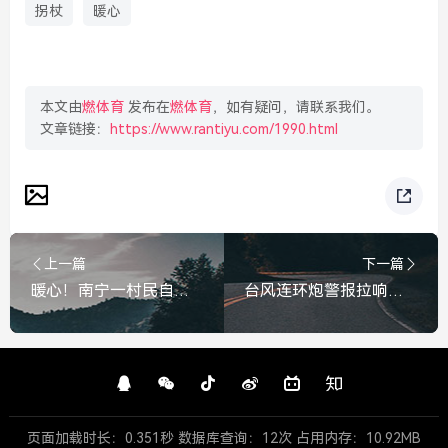
拐杖
暖心
本文由
燃体育
发布在
燃体育
，如有疑问，请联系我们。
文章链接：
https://www.rantiyu.com/1990.html
上一篇
下一篇
暖心！南宁一村民自掏腰包用发电机供全村手机充电，信号满格暖人心，暖心！南宁村民自掏腰包用发电机供全村充电，信号满格暖人心
台风连环炮警报拉响，9号10号刚过境，11号12号台风接踵而至！台风连环炮！9、10号刚过境，11、12号紧随而至
页面加载时长：0.351秒 数据库查询：12次 占用内存：10.92MB