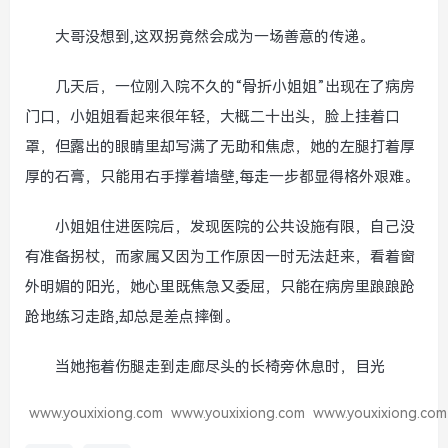
大哥没想到,这双拐竟然会成为一场善意的传递。
几天后，一位刚入院不久的“骨折小姐姐”出现在了病房
门口，小姐姐看起来很年轻，大概二十出头，脸上挂着口
罩，但露出的眼睛里却写满了无助和焦虑，她的左腿打着厚
厚的石膏，只能用右手撑着墙壁,每走一步都显得格外艰难。
小姐姐住进医院后，发现医院的公共设施有限，自己没
有准备拐杖，而家属又因为工作原因一时无法赶来，看着窗
外明媚的阳光，她心里既焦急又委屈，只能在病房里踉踉跄
跄地练习走路,却总是差点摔倒。
当她拖着伤腿走到走廊尽头的长椅旁休息时，目光
www.youxixiong.com
www.youxixiong.com
www.youxixiong.com