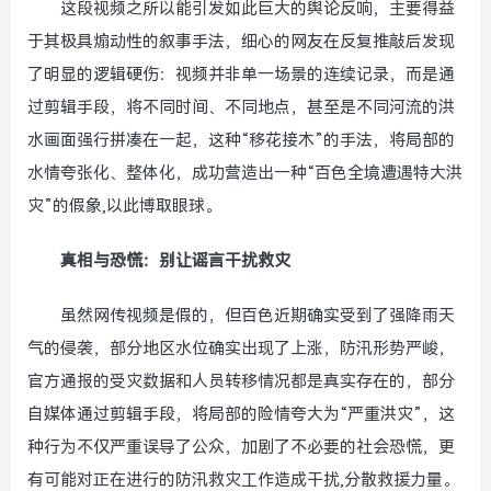
这段视频之所以能引发如此巨大的舆论反响，主要得益
于其极具煽动性的叙事手法，细心的网友在反复推敲后发现
了明显的逻辑硬伤：视频并非单一场景的连续记录，而是通
过剪辑手段，将不同时间、不同地点，甚至是不同河流的洪
水画面强行拼凑在一起，这种“移花接木”的手法，将局部的
水情夸张化、整体化，成功营造出一种“百色全境遭遇特大洪
灾”的假象,以此博取眼球。
真相与恐慌：别让谣言干扰救灾
虽然网传视频是假的，但百色近期确实受到了强降雨天
气的侵袭，部分地区水位确实出现了上涨，防汛形势严峻，
官方通报的受灾数据和人员转移情况都是真实存在的，部分
自媒体通过剪辑手段，将局部的险情夸大为“严重洪灾”，这
种行为不仅严重误导了公众，加剧了不必要的社会恐慌，更
有可能对正在进行的防汛救灾工作造成干扰,分散救援力量。