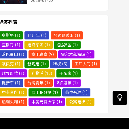
2026-07-22
声，愿他来世不再受苦
标签列表
奥斯堡
(1)
11广告
(1)
马路晒暖阳
(1)
直播间
(1)
螳螂军团
(1)
包揽5金
(1)
哈巴雪山
(1)
意甲联赛
(9)
霍尔木兹海峡
(1)
欧佩克
(1)
新规定
(1)
维权
(3)
工厂大门
(1)
越界帮忙
(1)
利物浦
(13)
于东来
(1)
提新车
(1)
台湾青年
(1)
8岁男孩
(1)
中非合作
(1)
西甲积分榜
(1)
稳中有进
(1)
热刺失利
(1)
中美元首会晤
(1)
公寓电梯
(1)