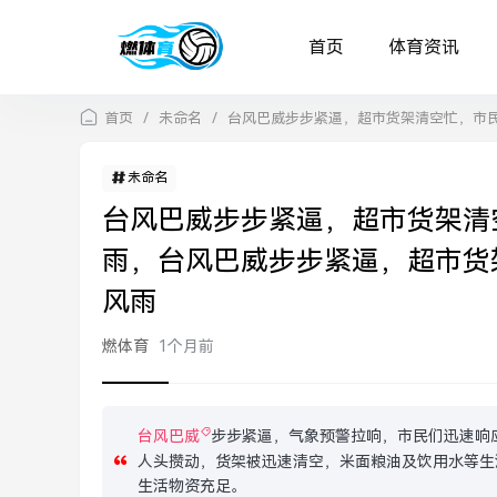
首页
体育资讯
首页
/
未命名
/
台风巴威步步紧逼，超市货架清空忙，市
未命名
台风巴威步步紧逼，超市货架清
雨，台风巴威步步紧逼，超市货
风雨
燃体育
1个月前
台风巴威
步步紧逼，气象预警拉响，市民们迅速响
人头攒动，货架被迅速清空，米面粮油及饮用水等生
生活物资充足。