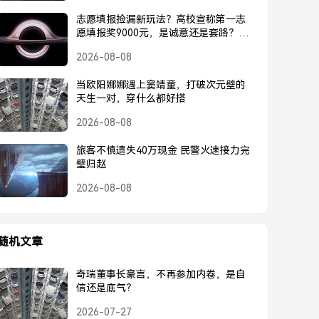
志愿填报捡漏新玩法？高校宣称第一志
愿填报奖9000元，是诚意还是套路？高
校宣称第一志愿奖9000元，是诚意还是
2026-08-08
套路？
当欧阳娜娜遇上窦靖童，打破次元壁的
天生一对，穿什么都好搭
2026-08-08
旅客不慎遗失40万现金 民警火速接力完
璧归赵
2026-08-08
随机文章
奇瑞董事长豪言，不再参加内卷，是自
信还是底气？
2026-07-27