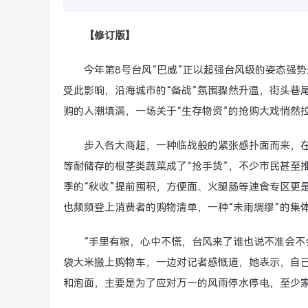
【修订版】
今年第8号台风“巴威”正以超强台风级的姿态强
受此影响，沿海城市的“备战”氛围骤然升温，街头巷
购的人潮填满，一场关于“生存物资”的抢购大戏悄然
步入各大商超，一种临战般的紧张感扑面而来，在
等耐储存的根茎类蔬菜成了“抢手货”，不少市民甚至
季的“秋收”提前囤积，方便面、火腿肠等速食专区更
也频频登上消费者的购物清单，一种“未雨绸缪”的集
“手里有粮，心中不慌，台风来了谁也说不准会不
袋大米搬上购物车，一边对记者感慨道，她表示，自己
和泡面，主要是为了应对万一的风雨停水停电，至少家