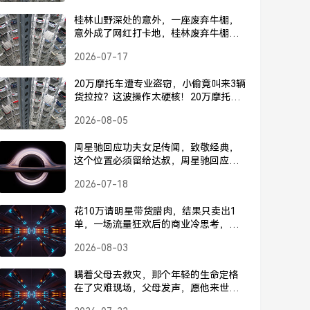
桂林山野深处的意外，一座废弃牛棚，
意外成了网红打卡地，桂林废弃牛棚意
外成网红打卡地
2026-07-17
20万摩托车遭专业盗窃，小偷竟叫来3辆
货拉拉？这波操作太硬核！20万摩托车
遭盗，小偷竟叫来3辆货拉拉？这波操作
2026-08-05
太硬核！
周星驰回应功夫女足传闻，致敬经典，
这个位置必须留给达叔，周星驰回应功
夫女足传闻，致敬经典，这个位置必须
2026-07-18
留给达叔
花10万请明星带货腊肉，结果只卖出1
单，一场流量狂欢后的商业冷思考，花
十万请明星带货腊肉仅一单，流量狂欢
2026-08-03
后的商业冷思考
瞒着父母去救灾，那个年轻的生命定格
在了灾难现场，父母发声，愿他来世不
再受苦，瞒着父母去救灾牺牲，父母发