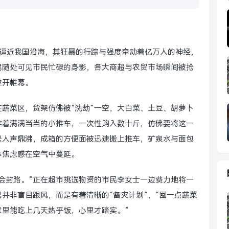
势逼近我国沿海，其狂暴的行踪与强度牵动着亿万人的神经，
尾随处可见市民忙碌的身影，各大商超与农贸市场瞬间被抢
拉开帷幕。
蔬菜区，货架仿佛被“洗劫”一空，大白菜、土豆、胡萝卜
推着满满当当的小推车，一次性购入数十斤，仿佛要将这一
是人声鼎沸，成箱的方便面被迅速搬上推车，矿泉水与面包
体焦虑感在空气中蔓延。
会封路。”正在超市挑选物资的市民李女士一边费力地将一
并非盲目跟风，而是有着清晰的“备灾计划”，“囤一点蔬菜
里能吃上几天热乎饭，心里才踏实。”