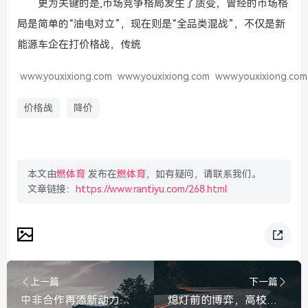
更为关键的是,市场竞争格局发生了质变，曾经的市场格
局是简单的“油电对立”，现在则是“全品类混战”，不仅是新
能源车企在打价格战，传统
www.youxixiong.com
www.youxixiong.com
www.youxixiong.com
价格战
降价
本文由
燃体育
发布在
燃体育
，如有疑问，请联系我们。
文章链接：
https://www.rantiyu.com/268.html
上一篇
下一篇
中非合作再添新动力，莫桑比克总统查波正式抵达北京，莫桑比克总统查波正式抵达北京，为中非合作注入新动力
熄灯前的博弈，高校回应禁止晚10点半后玩游戏，是管理的越界还是自律的呼唤？