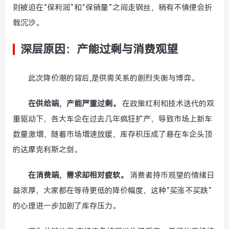
则被迫在“保利润”和“保销量”之间走钢丝，稍有不慎便会折
戟沉沙。
深层原因：产能过剩与消费观望
此次降价潮的背后,是供需关系的剧烈失衡与博弈。
在供给端，产能严重过剩。
在政策红利和技术迭代的双
重驱动下，各大车企在过去几年疯狂扩产，导致市场上新车
数量激增，随着市场增速放缓，库存积压成了悬在车企头顶
的达摩克利斯之剑。
在消费端，需求却相对疲软。
消费者持币观望的情绪日
益浓厚，大家都在等待更低的降价幅度，这种“买涨不买跌”
的心理进一步加剧了库存压力。