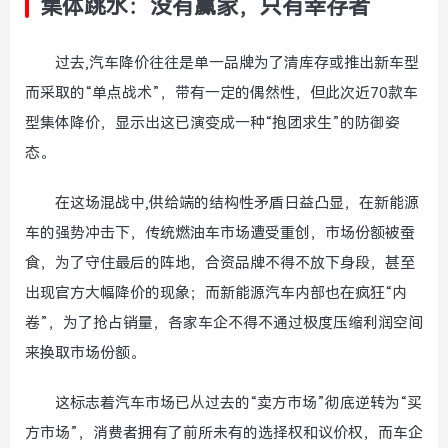
集体跳水：没有赢家，只有幸存者
过去,汽车降价往往是单一品牌为了清库存或推出新车型
而采取的“单点战术”，带有一定的偶然性，但此次近70款车
型集体降价，显示出这已演变成一种“抱团求生”的防御姿
态。
在这场混战中,供给端的结构性矛盾日益凸显，在新能源
车的强势冲击下，传统燃油车市场遭受重创，市场份额被蚕
食，为了守住最后的阵地，合资品牌不得不放下身段，甚至
出现官方大幅降价的现象；而新能源汽车内部也在疯狂“内
卷”，为了抢占销量，各家车企不得不通过极度压缩利润空间
来换取市场份额。
这标志着汽车市场已从过去的“卖方市场”彻底逆转为“买
方市场”，消费者拥有了前所未有的选择权和议价权，而车企