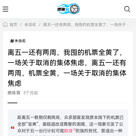
首页
/
未命名
/
离五一还有两周，我囤的机票全黄了，一场关于取消的集体焦虑，离五一还有两周，机票全黄，一场关于取消的集体焦虑
未命名
离五一还有两周，我囤的机票全黄了，
一场关于取消的集体焦虑，离五一还有
两周，机票全黄，一场关于取消的集体
焦虑
燃体育
3个月前
距离五一假期仅剩两周，众多旅客发现原本囤下的机票已
全部“变黄”，面临退改或售罄的困境，这一现象引发了公
众对于五一出行计划可能
取消
的强烈担忧，营造出一种