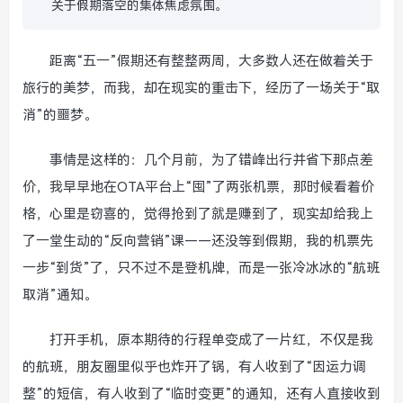
关于假期落空的集体焦虑氛围。
距离“五一”假期还有整整两周，大多数人还在做着关于
旅行的美梦，而我，却在现实的重击下，经历了一场关于“取
消”的噩梦。
事情是这样的：几个月前，为了错峰出行并省下那点差
价，我早早地在OTA平台上“囤”了两张机票，那时候看着价
格，心里是窃喜的，觉得抢到了就是赚到了，现实却给我上
了一堂生动的“反向营销”课——还没等到假期，我的机票先
一步“到货”了，只不过不是登机牌，而是一张冷冰冰的“航班
取消”通知。
打开手机，原本期待的行程单变成了一片红，不仅是我
的航班，朋友圈里似乎也炸开了锅，有人收到了“因运力调
整”的短信，有人收到了“临时变更”的通知，还有人直接收到