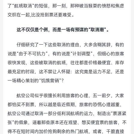
了“航班取消”的短信，那一刻，那种被当猴耍的愤怒和焦虑
交织在一起,比没抢到票还要难受。
这不仅仅是个例，而是一场有预谋的“取消潮”。
仔细研究了一下这些取消的理由，大多含糊其辞，有的
说是“由于不可抗力”，有的说是“计划调整”，但细心的旅客
很快发现，这些被取消的航班，往往都是价格最便宜、库存
最充足的时段，这不禁让人怀疑：这究竟是运力不足，还是
一场精心策划的“饥饿营销”？
航空公司似乎很擅长利用旅客的心理，五一前夕，大家
都怕买不到票，所以越是临近假期，旅客的恐慌心理越重，
航空公司通过取消一部分低利润航班的运力，制造出“票源紧
张”的假象，逼着那些原本还在观望、想买便宜票的旅客，不
得不在短时间内加价抢购剩余的热门航班，或者，干脆直接