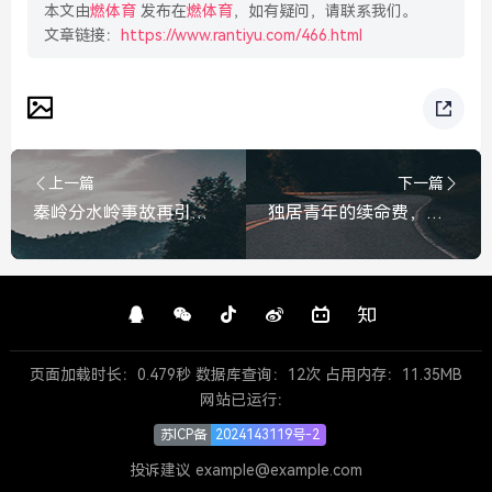
本文由
燃体育
发布在
燃体育
，如有疑问，请联系我们。
文章链接：
https://www.rantiyu.com/466.html
上一篇
下一篇
秦岭分水岭事故再引热议，死者妻子含泪发声，恳求一个迟到的真相
独居青年的续命费，每月5000元，换一个家，换一份安心，独居青年的续命费，每月5000元，换个家换一份安心
页面加载时长：0.479秒 数据库查询：12次 占用内存：11.35MB
网站已运行：
苏ICP备
2024143119号-2
投诉建议 example@example.com