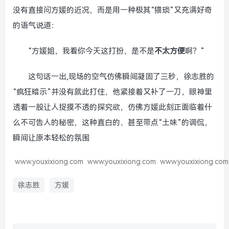
没有直接问方媛的近况，而是用一种极其“猥琐”又充满好奇
的语气说道：
“方媛姐，我看你今天这打扮，是不是
不太方便
啊？”
这句话一出,现场的空气仿佛瞬间凝固了三秒，徐志胜的
“疯狂暗示”并没有就此打住，他紧接着又补了一刀，眼神里
透着一股让人捉摸不透的探究欲，仿佛方媛此刻正面临着什
么不可告人的秘密，这种直白的、甚至带点“土味”的调侃，
瞬间让原本轻松的氛围
www.youxixiong.com
www.youxixiong.com
www.youxixiong.com
徐志胜
方媛