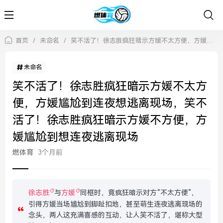
首页
/
未命名
/
笑不活了！徐志胜疯狂暗示方媛不太方便，方媛尴尬到连夜想逃离现场，笑不活了！徐志胜疯狂暗示方媛不方便，方媛尴尬到想连夜逃离现场
未命名
笑不活了！徐志胜疯狂暗示方媛不太方
便，方媛尴尬到连夜想逃离现场，笑不
活了！徐志胜疯狂暗示方媛不方便，方
媛尴尬到想连夜逃离现场
燃体育
3个月前
徐志胜
与
方媛
同框时，竟疯狂暗示对方“不太方便”，
引得方媛当场尴尬到脚趾扣地，甚至萌生连夜逃离现场的
念头，两人这充满喜感的互动，让人笑不活了，堪称大型