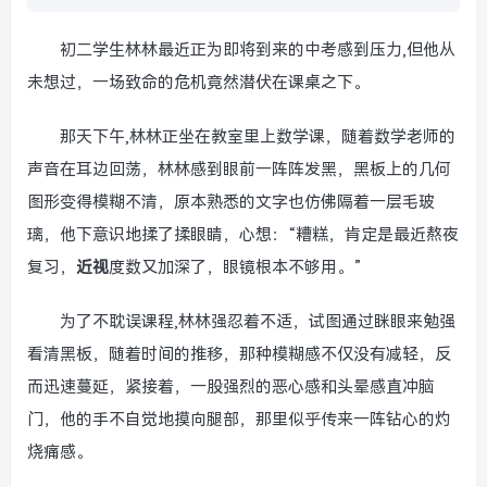
初二学生林林最近正为即将到来的中考感到压力,但他从
未想过，一场致命的危机竟然潜伏在课桌之下。
那天下午,林林正坐在教室里上数学课，随着数学老师的
声音在耳边回荡，林林感到眼前一阵阵发黑，黑板上的几何
图形变得模糊不清，原本熟悉的文字也仿佛隔着一层毛玻
璃，他下意识地揉了揉眼睛，心想：“糟糕，肯定是最近熬夜
复习，
近视
度数又加深了，眼镜根本不够用。”
为了不耽误课程,林林强忍着不适，试图通过眯眼来勉强
看清黑板，随着时间的推移，那种模糊感不仅没有减轻，反
而迅速蔓延，紧接着，一股强烈的恶心感和头晕感直冲脑
门，他的手不自觉地摸向腿部，那里似乎传来一阵钻心的灼
烧痛感。