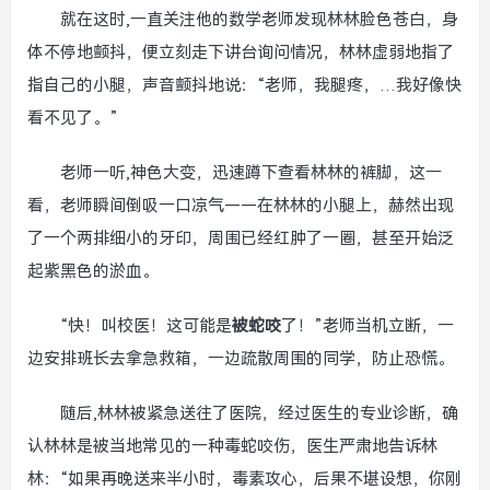
就在这时,一直关注他的数学老师发现林林脸色苍白，身
体不停地颤抖，便立刻走下讲台询问情况，林林虚弱地指了
指自己的小腿，声音颤抖地说：“老师，我腿疼，…我好像快
看不见了。”
老师一听,神色大变，迅速蹲下查看林林的裤脚，这一
看，老师瞬间倒吸一口凉气——在林林的小腿上，赫然出现
了一个两排细小的牙印，周围已经红肿了一圈，甚至开始泛
起紫黑色的淤血。
“快！叫校医！这可能是
被蛇咬
了！”老师当机立断，一
边安排班长去拿急救箱，一边疏散周围的同学，防止恐慌。
随后,林林被紧急送往了医院，经过医生的专业诊断，确
认林林是被当地常见的一种毒蛇咬伤，医生严肃地告诉林
林：“如果再晚送来半小时，毒素攻心，后果不堪设想，你刚