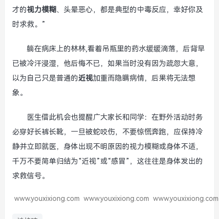
才的
视力模糊
、头晕恶心，都是典型的中毒反应，幸好你及
时求救。”
躺在病床上的林林,看着吊瓶里的药水缓缓滴落，后背早
已被冷汗浸湿，他后悔不已，如果当时没有因为疏忽大意，
以为自己只是普通的
近视
加重而隐瞒病情，后果将无法想
象。
医生借此机会也提醒广大家长和同学：在野外活动时务
必穿好长裤长靴，一旦被蛇咬伤，不要惊慌奔跑，应保持冷
静并立即就医，身体出现不明原因的视力模糊或身体不适，
千万不要简单归结为“近视”或“感冒”，这往往是身体发出的
求救信号。
www.youxixiong.com
www.youxixiong.com
www.youxixiong.com