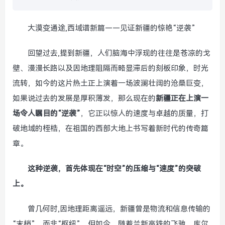
大漠变通途,西域谱新篇——见证新疆的惊艳“逆袭”
回望过去,提到新疆，人们脑海中浮现的往往是苍凉的戈
壁、漫漫长路以及因地理阻隔而略显滞后的刻板印象，时光
流转，如今的这片热土正上演着一场波澜壮阔的沧桑巨变，
如果说过去的发展是厚积薄发，那么现在的
新疆正在上演一
场令人瞩目的“逆袭”
，它正以惊人的速度与卓越的质量，打
破地域的桎梏，在祖国的西部大地上书写着新时代的传奇篇
章。
这种逆袭，首先体现在“时空”的压缩与“速度”的突破
上。
曾几何时,因地理距离遥远，新疆曾是物流和信息传输的
“末梢”，而非“枢纽”，但如今，随着兰新高铁的飞驰、库尔