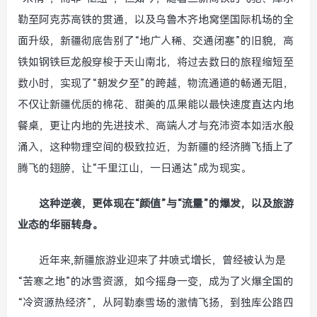
勒至阿克苏高铁的贯通，以及乌鲁木齐地窝堡国际机场的全
面升级，新疆彻底告别了“地广人稀、交通闭塞”的旧貌，高
铁如钢铁巨龙般穿梭于天山南北，将过去数日的旅程缩短至
数小时，实现了“朝发夕至”的跨越，物流通道的畅通无阻，
不仅让新疆优质的棉花、甜美的瓜果能以最快速度直达内地
餐桌，更让内地的先进技术、高端人才与充沛资本如活水般
涌入，这种物理空间的极致拉近，为新疆的经济腾飞插上了
腾飞的翅膀，让“千里江山，一日通达”成为现实。
这种逆袭，更体现在“颜值”与“流量”的爆发，以及旅游
业态的华丽转身。
近年来,新疆旅游业迎来了井喷式增长，曾经被认为是
“苦寒之地”的冰雪资源，如今摇身一变，成为了火爆全国的
“冷资源热经济”，从阿勒泰雪场的激情飞扬，到独库公路四