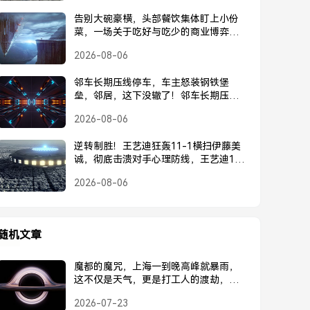
告别大碗豪横，头部餐饮集体盯上小份
菜，一场关于吃好与吃少的商业博弈，
头部餐饮集体转向小份菜，告别大碗豪
2026-08-06
横的商业博弈
邻车长期压线停车，车主怒装钢铁堡
垒，邻居，这下没辙了！邻车长期压
线，车主怒装钢铁堡垒回击，邻居这下
2026-08-06
没辙了！
逆转制胜！王艺迪狂轰11-1横扫伊藤美
诚，彻底击溃对手心理防线，王艺迪11-
1横扫伊藤美诚，逆转制胜击溃心理防线
2026-08-06
随机文章
魔都的魔咒，上海一到晚高峰就暴雨，
这不仅是天气，更是打工人的渡劫，魔
都魔咒，上海晚高峰暴雨，打工人的渡
2026-07-23
劫