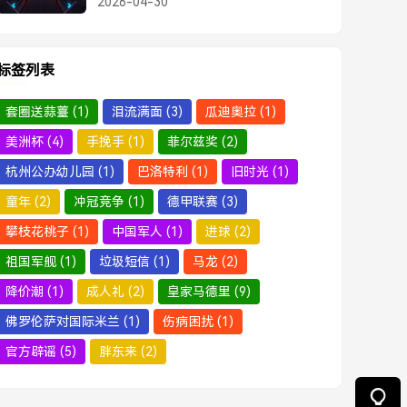
2026-04-30
标签列表
套圈送蒜薹
(1)
泪流满面
(3)
瓜迪奥拉
(1)
美洲杯
(4)
手挽手
(1)
菲尔兹奖
(2)
杭州公办幼儿园
(1)
巴洛特利
(1)
旧时光
(1)
童年
(2)
冲冠竞争
(1)
德甲联赛
(3)
攀枝花桃子
(1)
中国军人
(1)
进球
(2)
祖国军舰
(1)
垃圾短信
(1)
马龙
(2)
降价潮
(1)
成人礼
(2)
皇家马德里
(9)
佛罗伦萨对国际米兰
(1)
伤病困扰
(1)
官方辟谣
(5)
胖东来
(2)