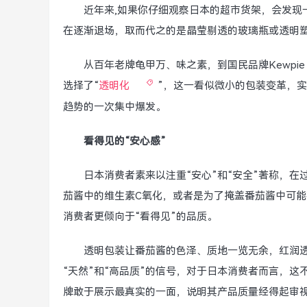
近年来,如果你仔细观察日本的超市货架，会发现
在逐渐退场，取而代之的是晶莹剔透的玻璃瓶或透明
从百年老牌龟甲万、味之素，到国民品牌Kewp
选择了“
透明化
”，这一看似微小的包装变革，
趋势的一次集中爆发。
看得见的“安心感”
日本消费者素来以注重“安心”和“安全”著称，
茄酱中的维生素C氧化，或者是为了掩盖番茄酱中可能
消费者更倾向于“看得见”的品质。
透明包装让番茄酱的色泽、质地一览无余，红润透
“天然”和“高品质”的信号，对于日本消费者而言，
牌敢于展示最真实的一面，说明其产品质量经得起审