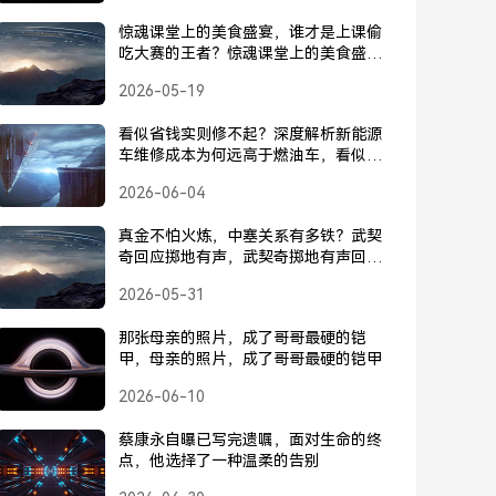
惊魂课堂上的美食盛宴，谁才是上课偷
吃大赛的王者？惊魂课堂上的美食盛
宴，谁才是上课偷吃大赛的王者？
2026-05-19
看似省钱实则修不起？深度解析新能源
车维修成本为何远高于燃油车，看似省
钱实则烧钱？深度揭秘新能源车维修成
2026-06-04
本为何远高于燃油车
真金不怕火炼，中塞关系有多铁？武契
奇回应掷地有声，武契奇掷地有声回
应，中塞关系坚如磐石
2026-05-31
那张母亲的照片，成了哥哥最硬的铠
甲，母亲的照片，成了哥哥最硬的铠甲
2026-06-10
蔡康永自曝已写完遗嘱，面对生命的终
点，他选择了一种温柔的告别