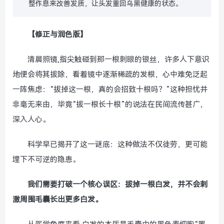
整作息来改善发质，让头发重回乌黑健康的状态。
【修正与润色版】
清晨照镜,指尖触碰到那一根刺眼的银丝，许多人下意识
地便会将其拔除，看着镜中逐渐稀疏的发根，心中难免泛起
一阵焦虑：“拔掉这一根，真的会招致十根吗？”这种担忧并
非毫无来由，毕竟“拔一根长十根”的说法在民间流传甚广，
深入人心。
科学早已揭开了这一谜底：这种做法不仅徒劳，更可能
埋下不可逆的隐患。
我们需要打破一个核心误区：拔掉一根白发，并不会刺
激周围毛囊长出更多白发。