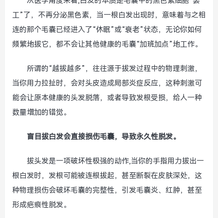
从医学角度来看,白发的本质是毛囊中的黑色素细胞“罢
工”了，不再分泌黑色素，当一根白发出现时，意味着与之相
连的那个毛囊已经进入了“休眠”或“衰老”状态，无论你如何
频繁地拔它，都不会让其他健康的毛囊“加班加点”地工作。
所谓的“越拔越多”，往往源于拔发过程中的物理刺激，
当你用力拉扯时，会对头皮造成局部炎症反应，这种刺激可
能会让原本健康的头发脱落，或者导致发根受损，给人一种
数量增加的错觉。
盲目拔白发会直接损伤毛囊，导致永久性脱发。
拔头发是一项破坏性极强的动作,当你的手指用力拔出一
根白发时，发根可能被连根拔起，甚至断裂在皮肤深处，这
种物理损伤会破坏毛囊的完整性，引发毛囊炎、红肿，甚至
形成疤痕性脱发。