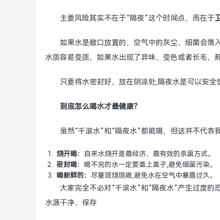
主要风险其实不在于“隔夜”这个时间点，而在于
如果水是敞口放置的，空气中的灰尘、细菌会落
水质容易变质，如果水出现了异味、变色或者长毛，那
只要将水密封好，放在阴凉处,隔夜水是可以安全
到底怎么喝水才最健康？
虽然“千滚水”和“隔夜水”都能喝，但这并不代表
烧开喝：
自来水烧开是最经济、最有效的杀菌方式。
密封喝：
喝不完的水一定要盖上盖子,避免细菌污染。
喝新鲜的：
尽量现烧现喝,避免水在空气中暴露过久。
大家完全不必对“千滚水”和“隔夜水”产生过度的
水源干净、保存