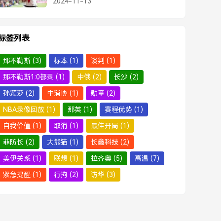
2024-11-13
标签列表
那不勒斯
(3)
标本
(1)
谈判
(1)
那不勒斯1:0都灵
(1)
中俄
(2)
长沙
(2)
孙颖莎
(2)
中消协
(1)
勋章
(2)
NBA录像回放
(1)
那英
(1)
赛程优势
(1)
自我价值
(1)
取消
(1)
最佳开局
(1)
菲防长
(2)
大熊猫
(1)
长鑫科技
(2)
美伊关系
(1)
联想
(1)
拉齐奥
(5)
高温
(7)
紧急提醒
(1)
行拘
(2)
访华
(3)