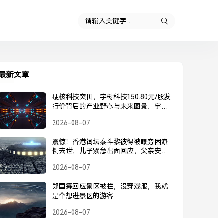
最新文章
硬核科技突围，宇树科技150.80元/股发
行价背后的产业野心与未来图景，宇树
科技150.80元/股发行价，硬核科技突围
2026-08-07
背后的产业野心与未来图景
震惊！香港词坛泰斗黎彼得被曝穷困潦
倒去世，儿子紧急出面回应，父亲安
好，并未离世，黎彼得被曝去世？儿子
2026-08-07
紧急回应，父亲安好并未离世
郑国霖回应景区被拦，没穿戏服，我就
是个想进景区的游客
2026-08-07