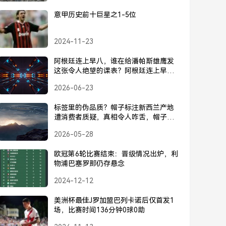
意甲历史前十巨星之1-5位
2024-11-23
阿根廷连上早八，谁在给潘帕斯雄鹰发
这张令人绝望的课表？阿根廷连上早
八，潘帕斯雄鹰的绝望课表
2026-06-23
标签里的伪品质？帽子标注新西兰产地
遭消费者质疑，真相令人咋舌，帽子标
注新西兰产地遭质疑，真相令人咋舌
2026-05-28
欧冠第6轮比赛结束：晋级情况出炉，利
物浦巴塞罗那仍存悬念
2024-12-12
美洲杯最佳J罗加盟巴列卡诺后仅首发1
场，比赛时间136分钟0球0助