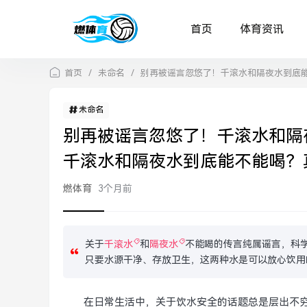
首页
体育资讯
首页
/
未命名
/
别再被谣言忽悠了！千滚水和隔夜水到底
未命名
别再被谣言忽悠了！千滚水和隔
千滚水和隔夜水到底能不能喝？
燃体育
3个月前
关于
千滚水
和
隔夜水
不能喝的传言纯属谣言，科
只要水源干净、存放卫生，这两种水是可以放心饮用
在日常生活中，关于饮水安全的话题总是层出不穷