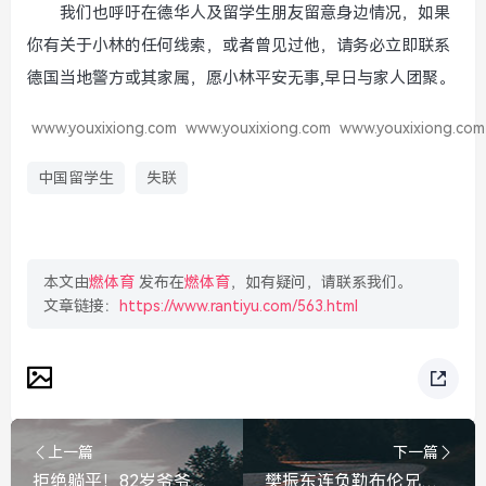
我们也呼吁在德华人及留学生朋友留意身边情况，如果
你有关于小林的任何线索，或者曾见过他，请务必立即联系
德国当地警方或其家属，愿小林平安无事,早日与家人团聚。
www.youxixiong.com
www.youxixiong.com
www.youxixiong.com
中国留学生
失联
本文由
燃体育
发布在
燃体育
，如有疑问，请联系我们。
文章链接：
https://www.rantiyu.com/563.html
上一篇
下一篇
拒绝躺平！82岁爷爷丝滑跨栏，这气场全场折服，82岁爷爷丝滑跨栏，气场全场折服
樊振东连负勒布伦兄弟，新生代怪球手的冲击与卫冕之路的挑战，樊振东连负勒布伦兄弟，新生代怪球手冲击卫冕之路