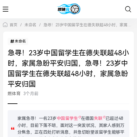
首页
/
未命名
/
急寻！23岁中国留学生在德失联超48小时，家属急盼平安归国，急寻！23岁中国留学生在德失联超48小时，家属急盼平安归国
未命名
急寻！23岁中国留学生在德失联超48小
时，家属急盼平安归国，急寻！23岁中
国留学生在德失联超48小时，家属急盼
平安归国
燃体育
3个月前
家属急寻！一名23岁
中国留学生
在德国
失联
已超过48
小时，目前下落不明，面对这一突发状况，其家人感到万
分焦急，正在四处打听消息，并急切盼望该留学生能够平