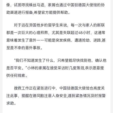
像，试图寻找蛛丝马迹，家属也通过中国驻德国大使馆的协
助渠道进行报备,希望官方能提供帮助。
对于远在异国他乡的留学生来说，每一次与家人的断联
都是一次巨大的心理煎熬，尤其是失联超过48小时，这通常
意味着发生了意外——可能是突发疾病、遭遇抢劫、迷路,甚
至是不幸的意外事故。
“我们不知道发生了什么，只希望能尽快找到他，确认他
是否平安。”小林的家属在接受采访时几度落泪,表示愿意提
供任何线索。
搜救工作正在紧张进行中，中国驻德国大使馆也高度关
注此事，提醒在德同胞注意人身安全,遇到紧急情况及时报警
求助。