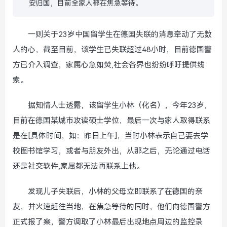
安归国，目前全家人都在焦急等待。
一则关于23岁中国留学生在德国失联的消息牵动了无数
人的心，截至目前，该学生已失联超过48小时，目前德国警
方已介入调查，家属心急如焚,社会各界也纷纷呼吁提供线
索。
据知情人士透露，该留学生小林（化名），今年23岁，
目前在德国某城市攻读硕士学位，最后一次与家人取得联系
是在[具体时间，如：昨日上午]，当时小林表示自己要去学
校图书馆学习，或者与朋友外出，从那之后，无论通过电话
还是社交软件,家属都无法再联系上他。
发现儿子失联后，小林的父母立即联系了在德国的亲
友，并火速赶往当地，在焦急等待的同时，他们向德国警方
正式报了案，警方调取了小林最后出现地点周边的监控录