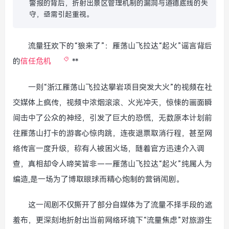
警报的背后，折射出景区管理机制的漏洞与道德底线的失
守，亟需引起重视。
流量狂欢下的“狼来了”：雁荡山飞拉达“起火”谣言背后
的
信任危机
**
一则“浙江雁荡山飞拉达攀岩项目突发大火”的视频在社
交媒体上疯传，视频中浓烟滚滚、火光冲天，惊悚的画面瞬
间击中了公众的神经，引发了巨大的恐慌，无数原本计划前
往雁荡山打卡的游客心惊肉跳，连夜退票取消行程，甚至网
络传言一度升级，称有人被困火场，随着官方迅速介入调
查，真相却令人啼笑皆非——雁荡山飞拉达“起火”纯属人为
编造,是一场为了博取眼球而精心炮制的营销闹剧。
这一闹剧不仅撕开了部分自媒体为了流量不择手段的遮
羞布，更深刻地折射出当前网络环境下“流量焦虑”对旅游生