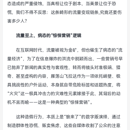
态造成的严重侵蚀，当真相让位于剧本，当美景让位于恐
慌，我们不得不反思：这条畸形的流量变现链条,究竟还要伤
害多少人？
流量至上，病态的“惊悚营销”逻辑
在互联网时代，流量被视为金矿，但也催生了病态的“流
量经济”，为了在信息爆炸的洪流中脱颖而出，一些营销号早
已抛弃了新闻的真实性与客观性，转而将镜头对准极端、猎
奇、甚至虚构的内容，雁荡山飞拉达作为一项依托峭壁、极
具挑战性的户外运动，本身就自带危险标签和话题热度，将
“火灾”这一极具冲击力的灾难性元素嫁接于此，其背后的动
机不言而喻——这是一种典型的“惊悚营销”。
这种造假行为，本质上是“狼来了”的数字版演绎，通过
制造群体性恐慌、贩卖焦虑，这些自媒体收割了公众的注意