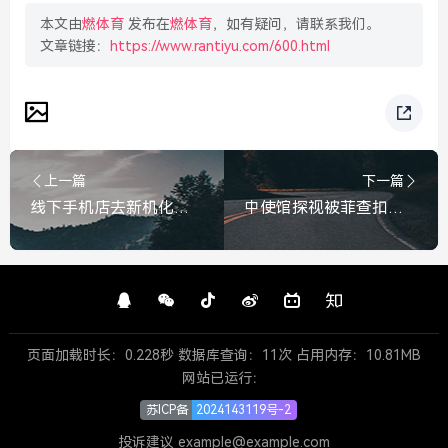
本文由
燃体育
发布在
燃体育
，如有疑问，请联系我们。
文章链接：
https://www.rantiyu.com/600.html
上一篇
下一篇
线下手机店去新机化现象，老板直言基本不卖新机了，线下手机店去新机化，老板直言基本不卖新机了
中使馆探视被菲查扣的69名中国工人，关切生命安全，敦促依法处置，中使馆探视被菲查扣69名中国工人，关切生命安全，敦促依法处置
页面加载时长：0.228秒 数据库查询：11次 占用内存：10.81MB
网站已运行：
苏ICP备
2024143119号-2
投诉建议 example@example.com