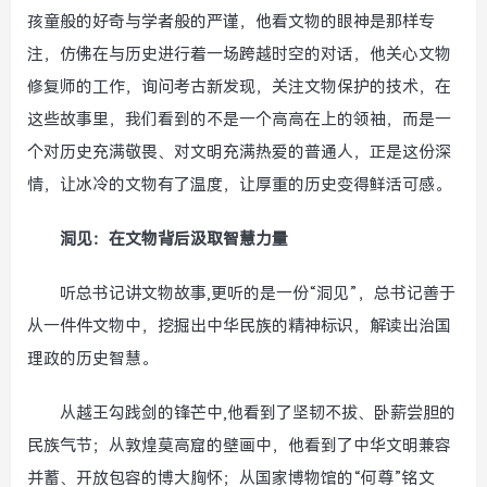
孩童般的好奇与学者般的严谨，他看文物的眼神是那样专
注，仿佛在与历史进行着一场跨越时空的对话，他关心文物
修复师的工作，询问考古新发现，关注文物保护的技术，在
这些故事里，我们看到的不是一个高高在上的领袖，而是一
个对历史充满敬畏、对文明充满热爱的普通人，正是这份深
情，让冰冷的文物有了温度，让厚重的历史变得鲜活可感。
洞见：在文物背后汲取智慧力量
听总书记讲文物故事,更听的是一份“洞见”，总书记善于
从一件件文物中，挖掘出中华民族的精神标识，解读出治国
理政的历史智慧。
从越王勾践剑的锋芒中,他看到了坚韧不拔、卧薪尝胆的
民族气节；从敦煌莫高窟的壁画中，他看到了中华文明兼容
并蓄、开放包容的博大胸怀；从国家博物馆的“何尊”铭文