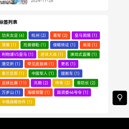
2024-11-26
标签列表
功夫女足
(6)
杭州
(2)
葛军
(2)
皇马困境
(1)
涅槃
(1)
托普穆勒
(1)
侵略铁证
(1)
吴清
(1)
利物浦VS皇马
(1)
进球大战
(1)
演戏式直播
(1)
港交所
(1)
罕见皮肤病
(1)
更名
(1)
泰兰尼斯
(1)
中国军人
(1)
提新车
(1)
足球比赛
(11)
汛期
(2)
传奇
(2)
菲防长
(2)
万岁山
(1)
海啸预警
(1)
国资委46号令
(1)
中俄战略协作
(1)