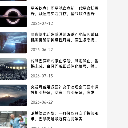
星爷钦点！周星驰官宣新一代星女郎雪
野，颜值与实力并存，星爷钦点雪野！
周星驰官宣新一代星女郎，颜值与实力
2026-07-12
并存
深夜煲电话粥或睡前听歌？小伙因戴耳
机睡觉确诊神经性耳聋，医生紧急提
醒，睡觉戴耳机致耳聋？小伙确诊神经
2026-06-22
性耳聋，医生紧急提醒
台风巴威正式停止编号，风雨虽止，警
惕未减，台风巴威正式停止编号，警惕
未减
2026-07-15
突发耳聋难退票？女子演唱会门票申请
被拒引热议，商家回应引争议，突发耳
聋难退票？女子演唱会门票申请被拒引
2026-06-29
热议，商家回应引争议
哈兰德谈巴黎：一月份欧冠交手将很艰
难，巴黎仍是欧冠有力竞争者