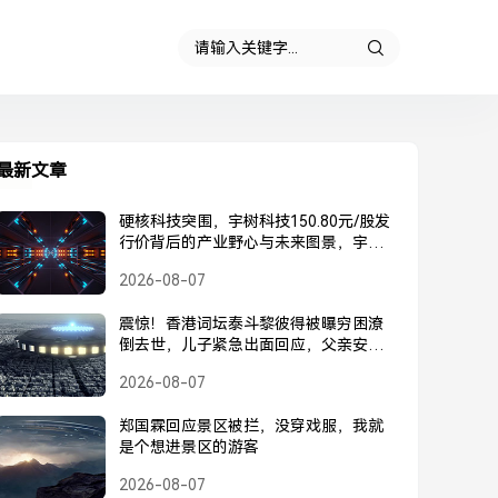
最新文章
硬核科技突围，宇树科技150.80元/股发
行价背后的产业野心与未来图景，宇树
科技150.80元/股发行价，硬核科技突围
2026-08-07
背后的产业野心与未来图景
震惊！香港词坛泰斗黎彼得被曝穷困潦
倒去世，儿子紧急出面回应，父亲安
好，并未离世，黎彼得被曝去世？儿子
2026-08-07
紧急回应，父亲安好并未离世
郑国霖回应景区被拦，没穿戏服，我就
是个想进景区的游客
2026-08-07