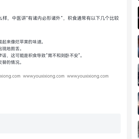
？
么样，中医讲“有诸内必形诸外”，积食通常有以下几个比较
闻起来像烂苹果的味道。
出现地图舌。
话，这可能是积食导致“胃不和则卧不安”。
交替的情况。
xiong.com
www.youxixiong.com
www.youxixiong.com