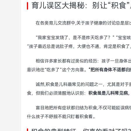
育儿误区大揭秘：别让“积食”
在各类育儿交流群中,关于孩子健康的讨论总是层
“我家宝宝发烧了，是不是昨天吃多了？” “宝宝
“孩子最近总是说肚子疼，大便也不通，肯定是积食了
相信许多家长都有过类似的经历：孩子一旦身体
意识地往“吃多了”这个方向靠。
“把所有身体不适都归
诚然,积食是儿科最常见的问题之一，尤其是对于
食，但我们必须清醒地认识到：
积食虽是儿科常见病，
盲目地把所有症状都归结为积食,不仅可能延误病
什么孩子不舒服不能只盯着积食看。