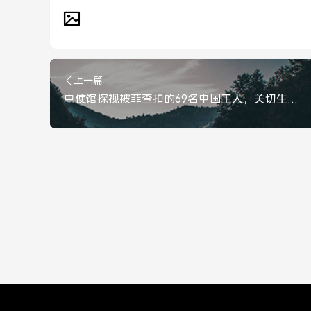
上一篇
中使馆探视被菲查扣的69名中国工人，关切生命安全，敦促依法处置，中使馆探视被菲查扣69名中国工人，关切生命安全，敦促依法处置