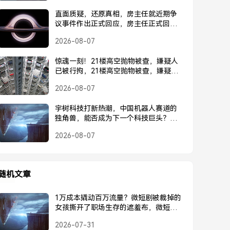
直面质疑，还原真相，房主任就近期争
议事件作出正式回应，房主任正式回应
近期争议事件
2026-08-07
惊魂一刻！21楼高空抛物被查，嫌疑人
已被行拘，21楼高空抛物被查，嫌疑人
已被行拘
2026-08-07
宇树科技打新热潮，中国机器人赛道的
独角兽，能否成为下一个科技巨头？宇
树科技打新热潮，中国机器人独角兽能
2026-08-07
否成为下一个科技巨头？
随机文章
1万成本撬动百万流量？微短剧被裁掉的
女孩撕开了职场生存的遮羞布，微短剧
被裁女孩撕开职场遮羞布，1万成本撬动
2026-07-31
百万流量