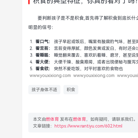
积食的典型特征，你真的看对了吗
要判断孩子是不是积食,首先得了解积食到底长什
明显的信号：
看口气：
孩子早起或饭后，嘴里有酸腐的气味，甚至
看舌苔：
舌苔变得厚腻，颜色发黄或发白，有时还会
看睡眠：
睡觉翻来覆去、喜欢趴着睡、磨牙，甚至说梦
看大便：
大便干燥、酸臭难闻，或者出现便秘与腹泻
看食欲：
突然不爱吃饭，对平时喜欢的食物也
www.youxixiong.com
www.youxixiong.com
www.youxi
孩子身体不适
积食
本文由
燃体育
发布在
燃体育
，如有疑问，请联系我们。
文章链接：
https://www.rantiyu.com/602.html