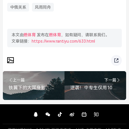
中俄关系
风雨同舟
本文由
燃体育
发布在
燃体育
，如有疑问，请联系我们。
文章链接：
https://www.rantiyu.com/633.html
上一篇
下一篇
铁翼下的大国身影，解读普京专机落地画面背后的深意，铁翼映大国，普京专机落地的深意解读
逆袭！中专生仅用10天手搓AI短片，打破偏见火遍全网