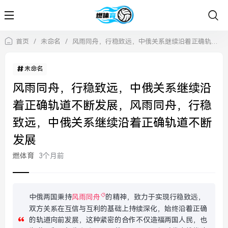
首页
/
未命名
/
风雨同舟，行稳致远，中俄关系继续沿着正确轨道不断发展，风雨同舟，行稳致远，中俄关系继续沿着正确轨道不断发展
未命名
风雨同舟，行稳致远，中俄关系继续沿
着正确轨道不断发展，风雨同舟，行稳
致远，中俄关系继续沿着正确轨道不断
发展
燃体育
3个月前
中俄两国秉持
风雨同舟
的精神，致力于实现行稳致远，
双方关系在互信与互利的基础上持续深化，始终沿着正确
的轨道向前发展，这种紧密的合作不仅造福两国人民，也