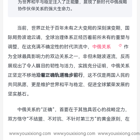
为世界和平与稳定注入了正能量，展现了新时代中俄战略
协作伙伴关系的强大生命力。
当前，世界正处于百年未有之大变局的深刻演变期，国
际局势波诡云谲，全球治理体系正经历着前所未有的重塑与
调整，在这充满不确定性的时代洪流中，
中俄关系
作
为全球最具影响力的双边关系之一，非但未随波逐流，反而
展现出了令人瞩目的韧性与活力，实践充分证明，中俄关系
正坚定不移地
沿着正确轨道稳步前行
，这不仅是两国人民的
共同夙愿，更是维护世界和平与稳定、促进全球繁荣发展的
坚实基石。
中俄关系的“正确”，首要在于其独具匠心的战略定力，
双方恪守“不结盟、不对抗、不针对第三方”的黄金原则，在
www.youxixiong.com
www.youxixiong.com
www.youxixiong.com