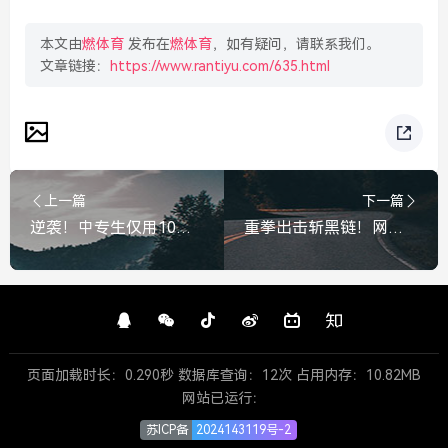
本文由
燃体育
发布在
燃体育
，如有疑问，请联系我们。
文章链接：
https://www.rantiyu.com/635.html
上一篇
下一篇
逆袭！中专生仅用10天手搓AI短片，打破偏见火遍全网
重拳出击斩黑链！网警侦破特大买卖公民个人信息案，守护群众数字隐私，网警重拳出击斩黑链 破获特大买卖公民个人信息案
页面加载时长：0.290秒 数据库查询：12次 占用内存：10.82MB
网站已运行：
苏ICP备
2024143119号-2