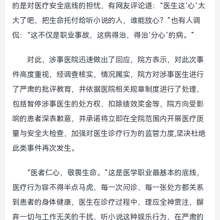
的是对医疗安全底线的担忧，有网友评论道：“医生这‘心’太
大了吧，把生命托付给听小说的人，谁能放心？”也有人调
侃：“这不仅是职业事故，这病得治，得治‘分心’的病。”
对此，涉事医院迅速做出了回应，院方表示，对此次事
件高度重视，经调查核实，情况属实，院方对涉事医生进行
了严肃的批评教育，并依据医院相关规章制度进行了处理，
包括暂停涉事医生的处方权、扣除绩效奖金等，院方向受影
响的患者深表歉意，并承诺将立即在全院范围内开展医疗质
量与安全大检查，加强对医生诊疗行为的监管力度,坚决杜绝
此类事件再次发生。
“医者仁心，敬畏生命。”这是医学职业最基本的底线，
医疗行为容不得半点马虎，每一次问诊、每一张处方都关系
到患者的身体健康，医生在诊疗过程中，理应全神贯注，摒
弃一切与工作无关的干扰，听小说这种娱乐行为，在严肃的