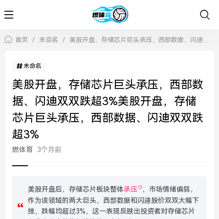
首页
/
未命名
/
美股开盘，存储芯片巨头承压，西部数据、闪迪双双跌超3%美股开盘，存储芯片巨头承压，西部数据、闪迪双双跌超3%
未命名
美股开盘，存储芯片巨头承压，西部数
据、闪迪双双跌超3%美股开盘，存储
芯片巨头承压，西部数据、闪迪双双跌
超3%
燃体育
3个月前
美股开盘后，存储芯片板块整体
承压
，市场情绪偏弱，
作为该领域的两大巨头，西部数据和闪迪股价双双大幅下
挫，跌幅均超过3%，这一表现反映出投资者对存储芯片