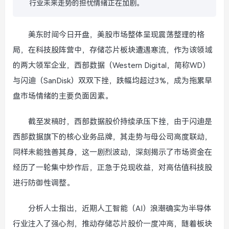
行业未来走势的担忧情绪正在加剧。
美东时间今日开盘，美股市场整体呈现震荡整理的格
局，在科技股阵营中，存储芯片板块遭遇寒流，作为该领域
的两大领军企业，西部数据（Western Digital，简称WD）
与闪迪（SanDisk）双双下挫，跌幅均超过3%，成为拖累早
盘市场情绪的主要负面因素。
截至发稿时，西部数据股价持续承压下挫，由于闪迪是
西部数据旗下的核心业务品牌，其走势与母公司高度联动，
同样未能独善其身，这一剧烈波动，深刻揭示了市场资金在
经历了一轮集中炒作后，正急于兑现收益，对高估值科技股
进行防御性调整。
分析人士指出，近期人工智能（AI）浪潮确实为半导体
行业注入了强心剂，推动存储芯片股价一度冲高，随着板块