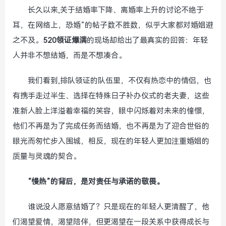
长久以来,关于结婚率下降、离婚率上升的讨论不绝于
耳，在网络上，恐婚”的帖子数不胜数，似乎大家都对婚姻避
之不及。
520领证爆满
的现场却给出了最真实的回答：年轻
人并非不想结婚，而是不想凑合。
我们看到,排队领证的队伍里，不仅有热恋中的情侣，也
有携手走过半生、选择在特殊日子补办仪式的老夫妻，这些
准新人脸上洋溢着幸福的笑容，眼中闪烁着对未来的憧憬，
他们不再是为了完成任务而结婚，也不再是为了迎合世俗的
眼光而匆忙步入围城，相反，现在的年轻人更加注重婚姻的
质量与灵魂的契合。
“慢热”的背后，是对责任与承诺的敬畏。
谁说没人愿意结婚了？只是现在的年轻人更清醒了，他
们渴望爱情，渴望陪伴，但更渴望在一段关系中获得成长与