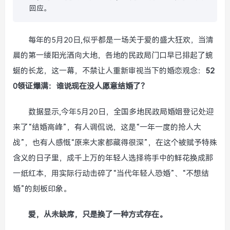
回应。
每年的5月20日,似乎都是一场关于爱的盛大狂欢，当清
晨的第一缕阳光洒向大地，各地的民政局门口早已排起了蜿
蜒的长龙，这一幕，不禁让人重新审视当下的婚恋观念：
52
0领证爆满：谁说现在没人愿意结婚了？
数据显示,今年5月20日，全国多地民政局婚姻登记处迎
来了“结婚高峰”，有人调侃说，这是“一年一度的抢人大
战”，也有人感慨“原来大家都藏得很深”，在这个被赋予特殊
含义的日子里，成千上万的年轻人选择将手中的鲜花换成那
一纸红本，用实际行动击碎了“当代年轻人恐婚”、“不想结
婚”的刻板印象。
爱，从未缺席，只是换了一种方式存在。