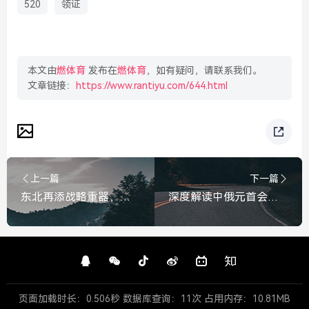
520
领证
本文由
燃体育
发布在
燃体育
，如有疑问，请联系我们。
文章链接：
https://www.rantiyu.com/644.html
上一篇
下一篇
东北再添战略重器，新发现稀土矿更好挖，为全球供应链注入中国底气，东北新稀土矿更好挖，战略重器加持，全球供应链底气十足
深度解读中俄元首会晤，成果文件清单全景扫描，中俄元首会晤成果文件清单全景扫描与深度解读
页面加载时长：0.506秒 数据库查询：11次 占用内存：10.81MB