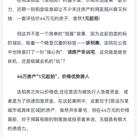
在司法拍卖（法拍房）的圈子里，价格永远是第一吸引
力，近期一则拍卖信息却让不少关注房产的网友既兴奋又纠
结：一套评估价44万元的房子，竟然
1元起拍
！
但这并不是一个简单的“捡漏”故事，因为这起拍卖的标
的背后，贴着一个略显沉重的标签——
涉刑案
，法院在公告
中也特意打了一针“强心剂”：
该房产非凶宅
，这究竟是绝世
良机，还是暗藏玄机的“坑”？
44万房产“1元起拍”，价格优势诱人
法拍房之所以价格低,往往是因为被执行人急需资金，或
者是为了快速回笼资金，在这起案例中，这套位于[假设为某
城市或具体区域]的房产，虽然并非豪宅，但在44万元的价格
面前，对于预算有限的刚需族或投资者来说，无疑具有极大
的诱惑力。