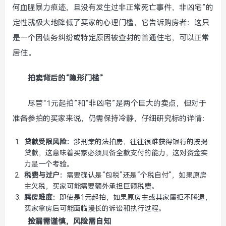
何血腥暴力痕迹，且没有发生过非正常死亡事件，非凶宅”的
定性就极大地降低了买家的心理门槛，它告诉购房者：这只
是一个因债务纠纷或特定原因被查封的普通住宅，可以正常
居住。
拍卖背后的“隐形门槛”
尽管“1元起拍”和“非凶宅”是两个巨大的卖点，但对于
准备参拍的买家来说，仍需保持冷静，仔细研究标的详情：
贷款受限风险：
涉刑案的法拍房，往往很难获得银行的按揭
贷款，这意味着买家必须具备全款支付的能力，这对资金实
力是一个考验。
税费与过户：
需要确认是“包税”还是“个税自付”，如果原房
主欠税，买家可能需要额外承担巨额税费。
腾房难度：
即使是1元起拍，如果原房主或其家属拒不腾退，
买家拿房后可能面临漫长的诉讼和执行过程。
捡漏需谨慎，风险需自知