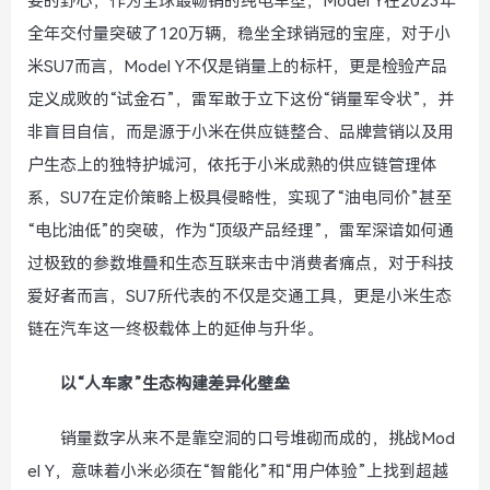
妄的野心，作为全球最畅销的纯电车型，Model Y在2023年
全年交付量突破了120万辆，稳坐全球销冠的宝座，对于小
米SU7而言，Model Y不仅是销量上的标杆，更是检验产品
定义成败的“试金石”，雷军敢于立下这份“销量军令状”，并
非盲目自信，而是源于小米在供应链整合、品牌营销以及用
户生态上的独特护城河，依托于小米成熟的供应链管理体
系，SU7在定价策略上极具侵略性，实现了“油电同价”甚至
“电比油低”的突破，作为“顶级产品经理”，雷军深谙如何通
过极致的参数堆叠和生态互联来击中消费者痛点，对于科技
爱好者而言，SU7所代表的不仅是交通工具，更是小米生态
链在汽车这一终极载体上的延伸与升华。
以“人车家”生态构建差异化壁垒
销量数字从来不是靠空洞的口号堆砌而成的，挑战Mod
el Y，意味着小米必须在“智能化”和“用户体验”上找到超越