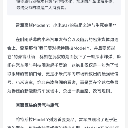
将倒逼行业技术升级与价格优化，加速国产车出海步伐，
最终受益的将是广大消费者。
雷军豪赌Model Y：小米SU7的破局之道与生死突围**
在刚刚落幕的小米汽车发布会以及随后的密集媒体沟通
会上，雷军那句“我们要对标特斯拉Model Y，并且要超越
它”的豪言壮语，犹如在沉寂的湖面投下了一颗深水炸弹，瞬
间在汽车圈与科技圈激起千层浪，这绝非仅仅是一句为了博
取眼球的营销口号，更是小米汽车向市场释放出的最强硬信
号：小米造车，绝非来凑热闹的看客，而是要在全球竞争最
为惨烈的新能源汽车战场中，杀出一条血路，改写规则。
直面巨头的勇气与底气
将特斯拉Model Y列为首要竞品，雷军展现出了近乎狂