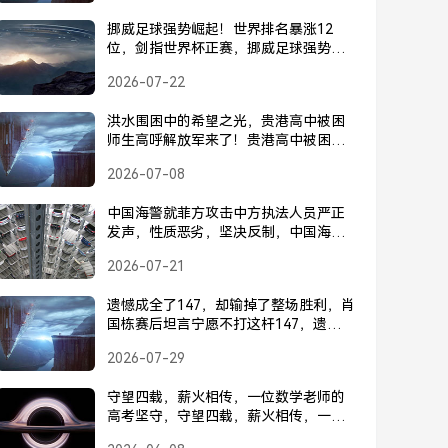
挪威足球强势崛起！世界排名暴涨12
位，剑指世界杯正赛，挪威足球强势崛
起！世界排名暴涨12位，剑指世界杯正
2026-07-22
赛
洪水围困中的希望之光，贵港高中被困
师生高呼解放军来了！贵港高中被困师
生高呼，解放军来了！
2026-07-08
中国海警就菲方攻击中方执法人员严正
发声，性质恶劣，坚决反制，中国海警
就菲方攻击中方执法人员严正发声，性
2026-07-21
质恶劣，坚决反制
遗憾成全了147，却输掉了整场胜利，肖
国栋赛后坦言宁愿不打这杆147，遗憾成
全147！肖国栋坦言宁愿不打，输掉整场
2026-07-29
胜利
守望四载，薪火相传，一位数学老师的
高考坚守，守望四载，薪火相传，一位
数学老师的高考坚守