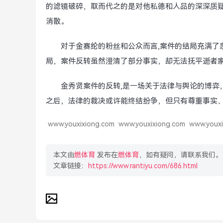
的滤镜破碎，取而代之的是对他私德和人品的深深质
消散。
对于金赛纶的粉丝和公众而言,案件的结局充满了
局，案件反转虽然澄清了部分事实，却无法抚平逝者
金秀贤案件的反转,是一场关于法律与舆论的博弈
之后，法律的裁决或许能终结纷争，但只有尊重事实
www.youxixiong.com
www.youxixiong.com
www.youxi
本文由
燃体育
发布在
燃体育
，如有疑问，请联系我们。
文章链接：
https://www.rantiyu.com/686.html