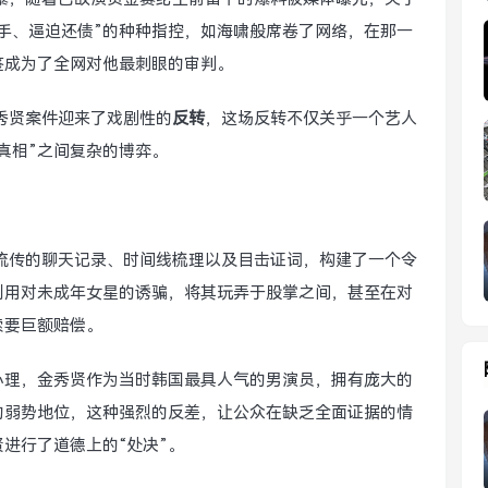
手、逼迫还债”的种种指控，如海啸般席卷了网络，在那一
签成为了全网对他最刺眼的审判。
秀贤案件迎来了戏剧性的
反转
，这场反转不仅关乎一个艺人
真相”之间复杂的博弈。
流传的聊天记录、时间线梳理以及目击证词，构建了一个令
利用对未成年女星的诱骗，将其玩弄于股掌之间，甚至在对
索要巨额赔偿。
心理，金秀贤作为当时韩国最具人气的男演员，拥有庞大的
的弱势地位，这种强烈的反差，让公众在缺乏全面证据的情
进行了道德上的“处决”。