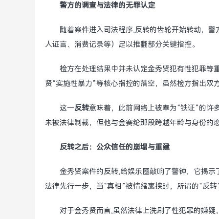
警方的调查与法律的无罪认定
随着案件进入司法程序,反转的齿轮开始转动，警
人证言、消费记录等）足以推翻部分关键指控。
检方在处理结果中并未认定金秀贤犯有性犯罪等重
贤“实施性暴力”等核心指控的落空，虽然检方指出双
这一
反转
意味着，此前网络上被奉为“铁证”的许
未被法律制裁，但他与金赛纶那段跨越年龄与身份的
反转之后：公众信任的崩塌与重建
金秀贤案件的反转,给娱乐圈敲响了警钟，它揭示
法律先行一步，当“真相”被情绪裹挟时，所谓的“反
对于金秀贤而言,虽然法律上洗刷了性犯罪的嫌疑