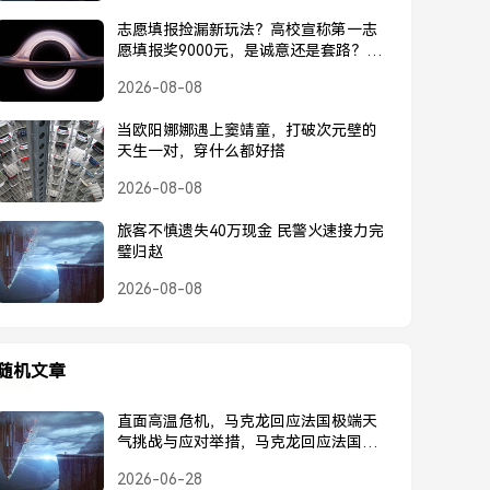
志愿填报捡漏新玩法？高校宣称第一志
愿填报奖9000元，是诚意还是套路？高
校宣称第一志愿奖9000元，是诚意还是
2026-08-08
套路？
当欧阳娜娜遇上窦靖童，打破次元壁的
天生一对，穿什么都好搭
2026-08-08
旅客不慎遗失40万现金 民警火速接力完
璧归赵
2026-08-08
随机文章
直面高温危机，马克龙回应法国极端天
气挑战与应对举措，马克龙回应法国高
温挑战，直面极端天气危机
2026-06-28