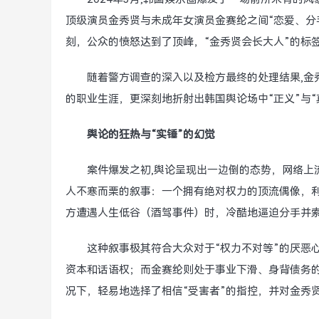
顶级演员金秀贤与未成年女演员金赛纶之间“恋爱、分
刻，公众的愤怒达到了顶峰，“金秀贤会长大人”的标
随着警方调查的深入以及检方最终的处理结果,金
的职业生涯，更深刻地折射出韩国舆论场中“正义”与“
舆论的狂热与“实锤”的幻觉
案件爆发之初,舆论呈现出一边倒的态势，网络上
人不寒而栗的叙事：一个拥有绝对权力的顶流偶像，
方遭遇人生低谷（酒驾事件）时，冷酷地逼迫分手并
这种叙事极其符合大众对于“权力不对等”的厌恶
资本和话语权；而金赛纶则处于事业下滑、身背债务
况下，轻易地选择了相信“受害者”的指控，并对金秀贤