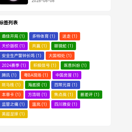
2026-06-08
标签列表
最佳开局
(1)
多特体育
(1)
送走
(1)
天价版权
(1)
共赢
(1)
眼镜蛇
(1)
安全生产警钟长鸣
(1)
大国相处
(1)
2024赛季
(1)
积极信号
(1)
医患纠纷
(1)
腾讯
(1)
粤BA现场
(1)
中国房屋
(1)
斑马线
(1)
海底捞
(1)
四常元首
(1)
本菲卡
(1)
方浩明
(1)
焦点战
(1)
删差评
(1)
监管之痛
(1)
温岚
(1)
四川雅安
(1)
英超足球
(1)