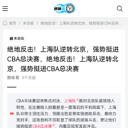
首页
/
未命名
/
绝地反击！上海队逆转北京，强势挺进CBA总决赛，绝地反击！上海队逆转北京，强势挺进CBA总决赛
未命名
绝地反击！上海队逆转北京，强势挺进
CBA总决赛，绝地反击！上海队逆转北
京，强势挺进CBA总决赛
燃体育
3个月前
CBA半决赛迎来焦点对决，
上海队
面对北京队展现惊人
韧性，在比赛陷入胶着甚至一度落后的不利局面下，上海
队众将士顶住压力，凭借出色发挥实现绝地反击，最终力
克对手，这场胜利不仅彰显了球队的顽强斗志，更让他们
强势挺进
CBA总决赛
，向着总冠军发起冲击。