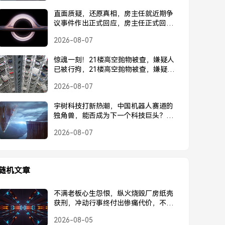
直面质疑，还原真相，房主任就近期争
议事件作出正式回应，房主任正式回应
近期争议事件
2026-08-07
惊魂一刻！21楼高空抛物被查，嫌疑人
已被行拘，21楼高空抛物被查，嫌疑人
已被行拘
2026-08-07
宇树科技打新热潮，中国机器人赛道的
独角兽，能否成为下一个科技巨头？宇
树科技打新热潮，中国机器人独角兽能
2026-08-07
否成为下一个科技巨头？
随机文章
不满老板心生怨恨，纵火烧毁厂房纸壳
获刑，冲动行事终付出惨痛代价，不满
老板心生怨恨，纵火烧毁厂房纸壳获
2026-08-05
刑，冲动行事终付出惨痛代价