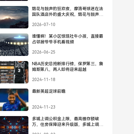
烟花与鼓声的狂欢夜，摩洛哥球迷在法
国队酒店外的盛大庆祝，烟花与鼓声的
狂欢夜，摩洛哥球迷在法国队酒店外盛
2026-07-10
大庆祝
谁懂啊！某小区惊现社牛小孩，直接霸
占邻居爷爷手机看视频
2026-06-25
NBA历史总抢断排行榜，保罗第三，詹
姆斯第八，两人即将迎来超越
2024-11-18
最新英超足球前瞻
2024-11-23
多城上调公积金上限，最高缴存额破
万，住房保障迎来升级版，多城上调公
积金上限，最高缴存额破万