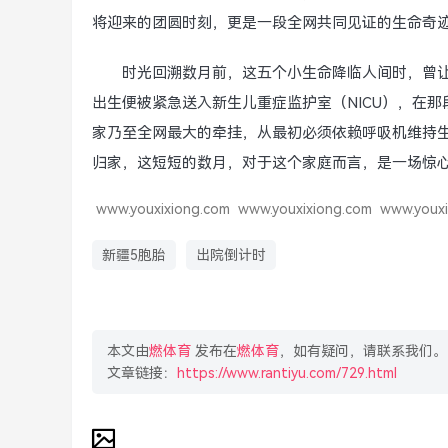
将迎来的团圆时刻，更是一段全网共同见证的生命奇
时光回溯数月前，这五个小生命降临人间时，曾
出生便被紧急送入新生儿重症监护室（NICU），在那
家乃至全网最大的牵挂，从最初必须依赖呼吸机维持
归家，这短短的数月，对于这个家庭而言，是一场惊
www.youxixiong.com
www.youxixiong.com
www.youxi
新疆5胞胎
出院倒计时
本文由
燃体育
发布在
燃体育
，如有疑问，请联系我们。
文章链接：
https://www.rantiyu.com/729.html