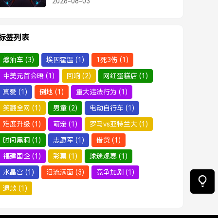
2026-08-03
标签列表
燃油车
(3)
埃因霍温
(1)
1死3伤
(1)
中美元首会晤
(1)
回响
(2)
网红蛋糕店
(1)
真爱
(1)
倒地
(1)
重大违法行为
(1)
笑翻全网
(1)
男童
(2)
电动自行车
(1)
难度升级
(1)
萌宠
(1)
罗马vs亚特兰大
(1)
时间黑洞
(1)
志愿军
(1)
借贷
(1)
福建国企
(1)
彩票
(1)
球迷观赛
(1)
水晶宫
(1)
泪流满面
(3)
竞争加剧
(1)
退款
(1)