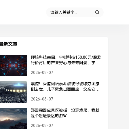
最新文章
硬核科技突围，宇树科技150.80元/股发
行价背后的产业野心与未来图景，宇树
科技150.80元/股发行价，硬核科技突围
2026-08-07
背后的产业野心与未来图景
震惊！香港词坛泰斗黎彼得被曝穷困潦
倒去世，儿子紧急出面回应，父亲安
好，并未离世，黎彼得被曝去世？儿子
2026-08-07
紧急回应，父亲安好并未离世
郑国霖回应景区被拦，没穿戏服，我就
是个想进景区的游客
2026-08-07