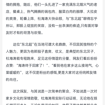
情的拥抱，随后，他们一头扎进了一家充满东北烟火气的老
店，餐桌上，热气腾腾的锅包肉、酸菜白肉的醇厚、大拉皮
的爽滑，轮番上阵，杜海涛大快朵颐，与“东北超”聊得忘乎
所以，那脸上绽放的笑容，没有一丝表演的痕迹,只有面对挚
友时才有的坦荡与欢愉。
这位“东北超”在当地可谓大名鼎鼎，不仅因其独特的个
人魅力，更因为他那股子直爽、仗义，是典型的东北汉子，
杜海涛能专程跑来，足见这份情谊的分量，网友们看后纷纷
点赞：“海涛终于回家了！”、“看到他在家乡这么接地气，心
里暖暖的”，这不仅是粉丝的感慨,更是大家对这份纯粹友情
的向往。
这次探友，与其说是一次简单的聚会，不如说是一次对
家乡文化的深情致敬，杜海涛用实际行动证明，无论他在娱