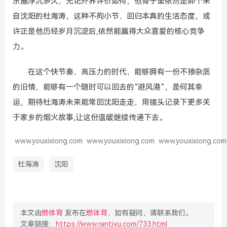
乐圈浮沉多久，无论外界评价如何，他骨子里依然是那个来
自沈阳的杜海涛，这种不拘小节、回归本真的生活态度，或
许正是他历经岁月沉淀后,依然能赢得大众喜爱的核心竞争
力。
在这个快节奏、高压力的时代，能够拥有一份不掺杂质
的旧情，能够有一个随时可以回去的“避风港”，是何其幸
运，期待杜海涛未来能常回沈阳走走，用镜头记录下更多关
于家乡的烟火故事,让这份温暖继续传递下去。
www.youxixiong.com
www.youxixiong.com
www.youxixiong.com
杜海涛
沈阳
本文由
燃体育
发布在
燃体育
，如有疑问，请联系我们。
文章链接：
https://www.rantiyu.com/733.html