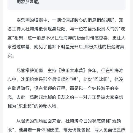
的家乡味道。
娱乐圈的喧嚣中，一则低调却暖心的消息悄然刷屏，知
名主持人杜海涛低调现身沈阳，与一位在当地极具人气的“老
友”相聚，这一消息不仅让杜海涛的粉丝们倍感惊喜，更让大
家透过屏幕，窥见了他卸下明星光环后,那份久违的松弛与真
实。
尽管常驻湖南，主持《快乐大本营》多年，但在杜海涛
心中，沈阳始终是那个最温暖的“根”，此次“回沈阳”，他没
有助理随行，没有繁琐的行程，而是以一个纯粹游子的姿
态，去赴一场跨越地域的旧友之约——对方正是被大家亲切
称为“东北超”的神秘人物。
从曝光的现场画面来看，杜海涛今日的状态堪称“素颜
版”，他身着一身休闲便装，毫无偶像包袱，两人见面便是热