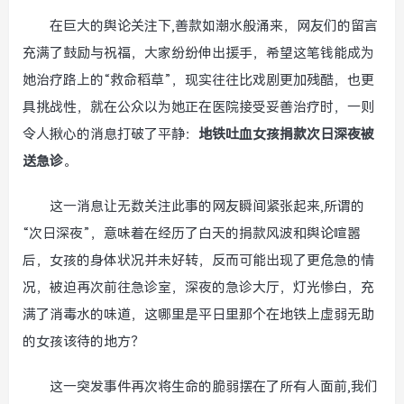
在巨大的舆论关注下,善款如潮水般涌来，网友们的留言
充满了鼓励与祝福，大家纷纷伸出援手，希望这笔钱能成为
她治疗路上的“救命稻草”，现实往往比戏剧更加残酷，也更
具挑战性，就在公众以为她正在医院接受妥善治疗时，一则
令人揪心的消息打破了平静：
地铁吐血女孩捐款次日深夜被
送急诊
。
这一消息让无数关注此事的网友瞬间紧张起来,所谓的
“次日深夜”，意味着在经历了白天的捐款风波和舆论喧嚣
后，女孩的身体状况并未好转，反而可能出现了更危急的情
况，被迫再次前往急诊室，深夜的急诊大厅，灯光惨白，充
满了消毒水的味道，这哪里是平日里那个在地铁上虚弱无助
的女孩该待的地方？
这一突发事件再次将生命的脆弱摆在了所有人面前,我们