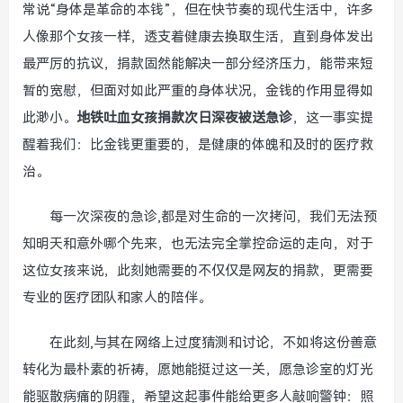
常说“身体是革命的本钱”，但在快节奏的现代生活中，许多
人像那个女孩一样，透支着健康去换取生活，直到身体发出
最严厉的抗议，捐款固然能解决一部分经济压力，能带来短
暂的宽慰，但面对如此严重的身体状况，金钱的作用显得如
此渺小。
地铁吐血女孩捐款次日深夜被送急诊
，这一事实提
醒着我们：比金钱更重要的，是健康的体魄和及时的医疗救
治。
每一次深夜的急诊,都是对生命的一次拷问，我们无法预
知明天和意外哪个先来，也无法完全掌控命运的走向，对于
这位女孩来说，此刻她需要的不仅仅是网友的捐款，更需要
专业的医疗团队和家人的陪伴。
在此刻,与其在网络上过度猜测和讨论，不如将这份善意
转化为最朴素的祈祷，愿她能挺过这一关，愿急诊室的灯光
能驱散病痛的阴霾，希望这起事件能给更多人敲响警钟：照