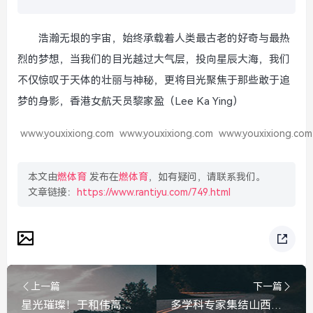
浩瀚无垠的宇宙，始终承载着人类最古老的好奇与最热
烈的梦想，当我们的目光越过大气层，投向星辰大海，我们
不仅惊叹于天体的壮丽与神秘，更将目光聚焦于那些敢于追
梦的身影，香港女航天员黎家盈（Lee Ka Ying）
www.youxixiong.com
www.youxixiong.com
www.youxixiong.com
本文由
燃体育
发布在
燃体育
，如有疑问，请联系我们。
文章链接：
https://www.rantiyu.com/749.html
上一篇
下一篇
星光璀璨！于和伟高圆圆张天爱联手亮相东北超，红毯造型引爆全场，于和伟高圆圆张天爱联手亮相东北超，红毯造型引爆全场
多学科专家集结山西，全力投入煤矿事故现场紧急救治，多学科专家集结山西，全力投入煤矿事故现场紧急救治