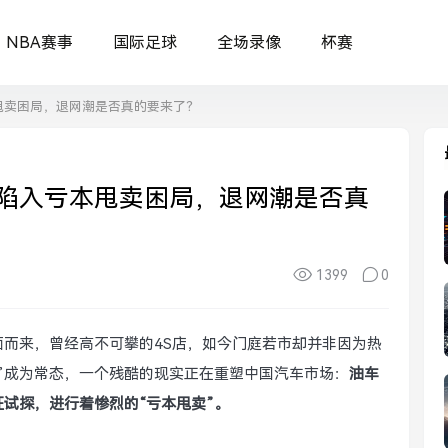
NBA赛事
国际足球
全场录像
杯赛
甩卖困局，退网潮是否真的要来了？
陷入亏本甩卖困局，退网潮是否真
1399
0
面而来，曾经高不可攀的4S店，如今门庭若市却并非因为热
挂”成为常态，一个残酷的现实正在重塑中国汽车市场：
油车
试探，进行着惨烈的“亏本甩卖”。