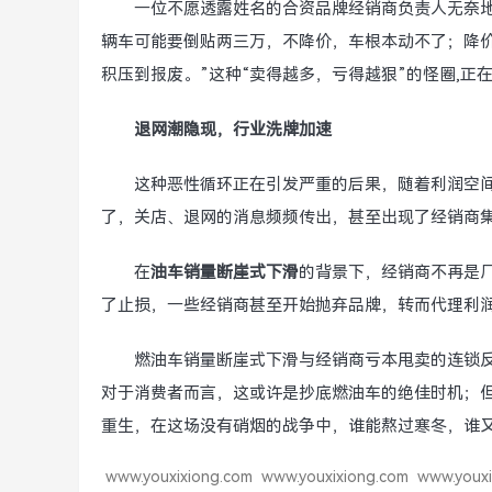
一位不愿透露姓名的合资品牌经销商负责人无奈
辆车可能要倒贴两三万，不降价，车根本动不了；降
积压到报废。”这种“卖得越多，亏得越狠”的怪圈,正
退网潮隐现，行业洗牌加速
这种恶性循环正在引发严重的后果，随着利润空
了，关店、退网的消息频频传出，甚至出现了经销商
在
油车销量断崖式下滑
的背景下，经销商不再是厂
了止损，一些经销商甚至开始抛弃品牌，转而代理利润
燃油车销量断崖式下滑与经销商亏本甩卖的连锁
对于消费者而言，这或许是抄底燃油车的绝佳时机；
重生，在这场没有硝烟的战争中，谁能熬过寒冬，谁又
www.youxixiong.com
www.youxixiong.com
www.youxi