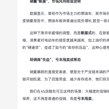
销量“断崖”，市场风向彻底逆转
数据显示，曾经作为市场主力的燃油车，其市场
度销量报告中，燃油车板块普遍出现负增长,甚至一些
这种下滑并非缓慢的调整，而是
断崖式
的，在新
缩，消费者对电动车的接受度越来越高，加上油价的高
的“硬通货”，变成了如今的“库存积压品”，这种心理
经销商“失血”，亏本甩卖成常态
销量暴跌的直接受害者，便是处于产业链末端的
链开始吃紧，为了回笼资金、减少库存成本，他们别
我们在4S店随处可见这样的场景：大幅度的促销
保养，这不再是普通的促销，而是
亏本甩卖
。