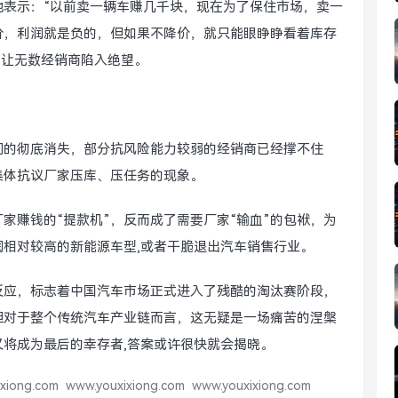
地表示：“以前卖一辆车赚几千块，现在为了保住市场，卖一
价，利润就是负的，但如果不降价，就只能眼睁睁看着库存
在让无数经销商陷入绝望。
间的彻底消失，部分抗风险能力较弱的经销商已经撑不住
集体抗议厂家压库、压任务的现象。
家赚钱的“提款机”，反而成了需要厂家“输血”的包袱，为
相对较高的新能源车型,或者干脆退出汽车销售行业。
反应，标志着中国汽车市场正式进入了残酷的淘汰赛阶段，
但对于整个传统汽车产业链而言，这无疑是一场痛苦的涅槃
将成为最后的幸存者,答案或许很快就会揭晓。
xiong.com
www.youxixiong.com
www.youxixiong.com