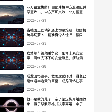
菲方蓄意挑衅！围顶冲撞中方巡逻艇并
恶意攻击，中方严正交涉，菲方蓄意挑
衅围顶冲撞中方巡逻艇，中方严正交涉
2026-07-21
当德国工匠精神遇上切菜难题，缝纫机
跨界切萝卜，精准度令人惊叹，德国工
匠精神神操作，缝纫机跨界切萝卜，精
2026-07-23
准度令人惊叹
痞幼飙车视频引争议，副驾未系安全
带，网红光环下的安全隐患，痞幼飙车
视频引争议，副驾未系安全带，网红光
2026-07-28
环下的安全隐患
成龙回忆往事，做龙虎武师时，谢贤已
是红透半边天的巨星，成龙回忆往事，
做龙虎武师时谢贤已是巨星
2026-07-21
他不是我的儿子，亲子鉴定撕开婚姻假
象，男子怒索彩礼并决意离婚，亲子鉴
定揭穿儿子非亲生，男子怒索彩礼决意