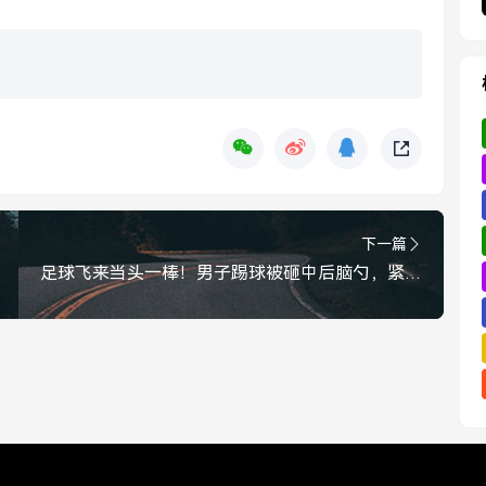
下一篇
足球飞来当头一棒！男子踢球被砸中后脑勺，紧急送医抢救至ICU，男子踢球被足球砸中后脑勺，紧急送医抢救至ICU