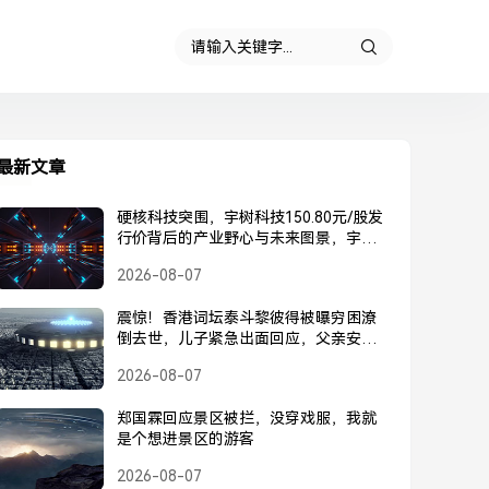
最新文章
硬核科技突围，宇树科技150.80元/股发
行价背后的产业野心与未来图景，宇树
科技150.80元/股发行价，硬核科技突围
2026-08-07
背后的产业野心与未来图景
震惊！香港词坛泰斗黎彼得被曝穷困潦
倒去世，儿子紧急出面回应，父亲安
好，并未离世，黎彼得被曝去世？儿子
2026-08-07
紧急回应，父亲安好并未离世
郑国霖回应景区被拦，没穿戏服，我就
是个想进景区的游客
2026-08-07