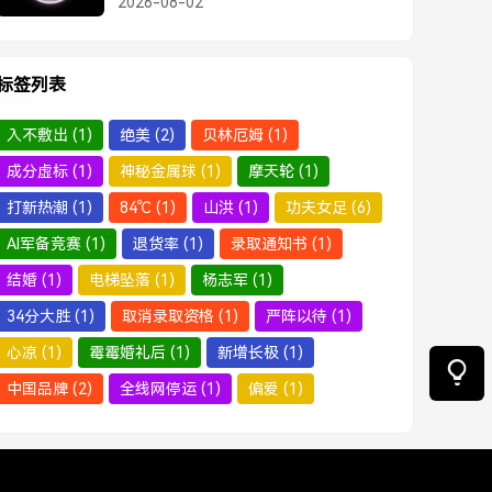
2026-08-02
离婚
标签列表
入不敷出
(1)
绝美
(2)
贝林厄姆
(1)
成分虚标
(1)
神秘金属球
(1)
摩天轮
(1)
打新热潮
(1)
84℃
(1)
山洪
(1)
功夫女足
(6)
AI军备竞赛
(1)
退货率
(1)
录取通知书
(1)
结婚
(1)
电梯坠落
(1)
杨志军
(1)
34分大胜
(1)
取消录取资格
(1)
严阵以待
(1)
心凉
(1)
霉霉婚礼后
(1)
新增长极
(1)
中国品牌
(2)
全线网停运
(1)
偏爱
(1)