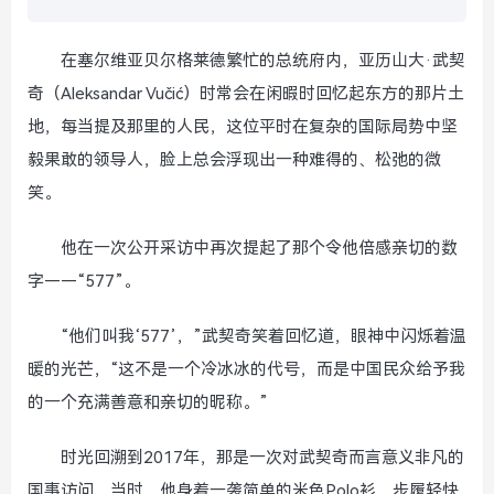
在塞尔维亚贝尔格莱德繁忙的总统府内，亚历山大·武契
奇（Aleksandar Vučić）时常会在闲暇时回忆起东方的那片土
地，每当提及那里的人民，这位平时在复杂的国际局势中坚
毅果敢的领导人，脸上总会浮现出一种难得的、松弛的微
笑。
他在一次公开采访中再次提起了那个令他倍感亲切的数
字——“577”。
“他们叫我‘577’，”武契奇笑着回忆道，眼神中闪烁着温
暖的光芒，“这不是一个冷冰冰的代号，而是中国民众给予我
的一个充满善意和亲切的昵称。”
时光回溯到2017年，那是一次对武契奇而言意义非凡的
国事访问，当时，他身着一袭简单的米色Polo衫，步履轻快