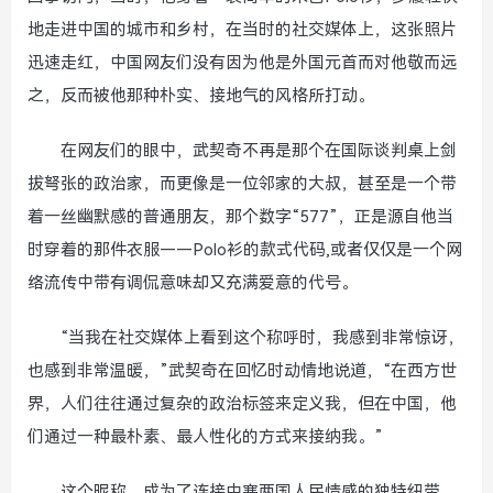
地走进中国的城市和乡村，在当时的社交媒体上，这张照片
迅速走红，中国网友们没有因为他是外国元首而对他敬而远
之，反而被他那种朴实、接地气的风格所打动。
在网友们的眼中，武契奇不再是那个在国际谈判桌上剑
拔弩张的政治家，而更像是一位邻家的大叔，甚至是一个带
着一丝幽默感的普通朋友，那个数字“577”，正是源自他当
时穿着的那件衣服——Polo衫的款式代码,或者仅仅是一个网
络流传中带有调侃意味却又充满爱意的代号。
“当我在社交媒体上看到这个称呼时，我感到非常惊讶，
也感到非常温暖，”武契奇在回忆时动情地说道，“在西方世
界，人们往往通过复杂的政治标签来定义我，但在中国，他
们通过一种最朴素、最人性化的方式来接纳我。”
这个昵称，成为了连接中塞两国人民情感的独特纽带，