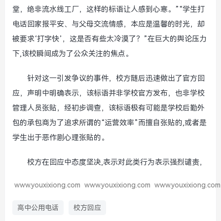
堂，绝非流水线工厂，这样的标语让人感到心寒。”“学生打
电话回家报平安、与父母交流情感，本应是温馨的时光，却
被要求‘打字快’，这是否有些太冷漠了？”在巨大的舆论压力
下,该校瞬间成为了公众关注的焦点。
针对这一引发争议的事件，校方随后迅速做出了官方回
应，声明中明确表示，该标语并非学校官方发布，也非学校
管理人员张贴，经初步调查，该标语极有可能是学校后勤外
包的承包商为了追求所谓的“运营效率”而擅自张贴的,或者是
学生出于恶作剧心理张贴的。
校方在回应中态度坚决,表示对此类行为表示强烈谴责，
www.youxixiong.com
www.youxixiong.com
www.youxixiong.com
高中公用电话
校方回应