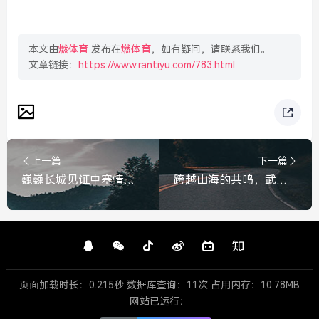
本文由
燃体育
发布在
燃体育
，如有疑问，请联系我们。
文章链接：
https://www.rantiyu.com/783.html
上一篇
下一篇
巍巍长城见证中塞情谊，武契奇到访的历史回响，武契奇到访长城见证中塞情谊，历史回响不绝
跨越山海的共鸣，武契奇夫人长城之行，被历史瞬间感动落泪，跨越山海的共鸣，武契奇夫人长城行被历史瞬间感动落泪
页面加载时长：0.215秒 数据库查询：11次 占用内存：10.78MB
网站已运行：