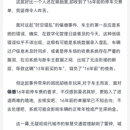
这就好比一个人还在娘胎里,却收到了16年前的停车欠费
单，荒诞得令人咋舌。
面对这起“时空错乱”的催缴事件，车主的第一反应是系
统的错误，确实，在数字化管理日益普及的今天，这种低级
错误似乎不该出现，这极有可能是系统数据录入混乱、车辆
过户信息未及时同步，或者是停车场的收费系统存在严重的
漏洞，在旧系统与新车主数据之间，出现了无法衔接的断
层，导致这辆“13年前买的车”，背负了“16年前”的债务。
但这起事件带来的困扰却绝非玩笑,对于车主而言，面对
催缴
16年前停车费的要求，不仅感到莫名其妙，更陷入了进
退两难的境地，去核实吧，16年前的单据早已不知去向；不
去处理吧，系统可能会影响车辆的正常年检或产生滞纳金。
这一幕,无疑给现代城市的智慧交通管理敲响了警钟，城