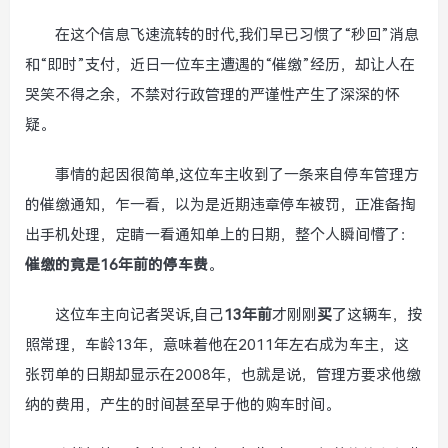
在这个信息飞速流转的时代,我们早已习惯了“秒回”消息
和“即时”支付，近日一位车主遭遇的“催缴”经历，却让人在
哭笑不得之余，不禁对行政管理的严谨性产生了深深的怀
疑。
事情的起因很简单,这位车主收到了一条来自停车管理方
的催缴通知，乍一看，以为是近期违章停车被罚，正准备掏
出手机处理，定睛一看通知单上的日期，整个人瞬间懵了：
催缴的竟是
16年前的停车费
。
这位车主向记者哭诉,自己
13年前
才刚刚
买
了这辆车，按
照常理，车龄13年，意味着他在2011年左右成为车主，这
张罚单的日期却显示在2008年，也就是说，管理方要求他缴
纳的费用，产生的时间甚至早于他的购车时间。